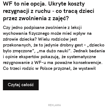
WF to nie opcja. Ukryte koszty
rezygnacji z ruchu - co tracą dzieci
przez zwolnienia z zajęć?
Czy jedno podpisane zwolnienie z lekcji
wychowania fizycznego może mieć wpływ na
zdrowie dziecka? Wielu rodziców jest
przekonanych, że to jedynie drobny gest – „dziecko
było zmęczone”, „ma dużo nauki”. Jednak badania
i opinie ekspertów pokazują, że systematyczne
rezygnowanie z WF-u ma poważne konsekwencje.
Co trzeci rodzic w Polsce przyznał, że wystawił
dziecku nieuzasadnione zwolnienie z zajęć
ruchowych. Ta pozornie niewinna decyzja w
Czytaj całość
dłuższej perspektywie odbiera najmłodszym szansę
na prawidłowy rozwój i budowanie odporności, a
także sprzyja powstawaniu problemów, które
ujawniają się dopiero w dorosłym życiu.
REKLAMA