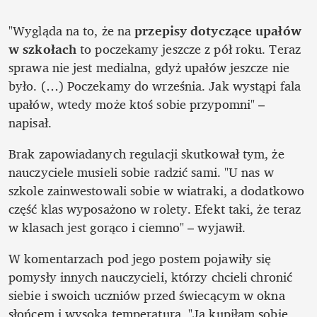
"Wygląda na to, że na 
przepisy dotyczące upałów 
w szkołach
 to poczekamy jeszcze z pół roku. Teraz 
sprawa nie jest medialna, gdyż upałów jeszcze nie 
było. (…) Poczekamy do września. Jak wystąpi fala 
upałów, wtedy może ktoś sobie przypomni" – 
napisał.
Brak zapowiadanych regulacji skutkował tym, że 
nauczyciele musieli sobie radzić sami. "U nas w 
szkole zainwestowali sobie w wiatraki, a dodatkowo 
część klas wyposażono w rolety. Efekt taki, że teraz 
w klasach jest gorąco i ciemno" – wyjawił.
W komentarzach pod jego postem pojawiły się 
pomysły innych nauczycieli, którzy chcieli chronić 
siebie i swoich uczniów przed świecącym w okna 
słońcem i wysoką temperaturą. "Ja kupiłam sobie 