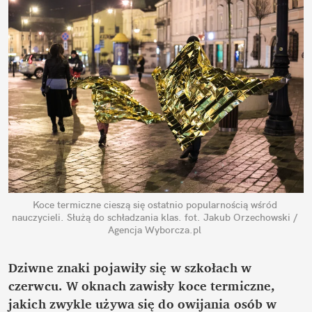
Koce termiczne cieszą się ostatnio popularnością wśród 
nauczycieli. Służą do schładzania klas.
fot. Jakub Orzechowski / 
Agencja Wyborcza.pl
Dziwne znaki pojawiły się w szkołach w 
czerwcu. W oknach zawisły koce termiczne, 
jakich zwykle używa się do owijania osób w 