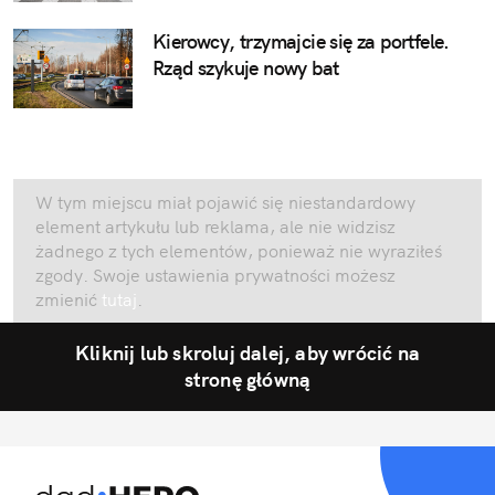
Kierowcy, trzymajcie się za portfele.
Rząd szykuje nowy bat
W tym miejscu miał pojawić się niestandardowy
element artykułu lub reklama, ale nie widzisz
żadnego z tych elementów, ponieważ nie wyraziłeś
zgody. Swoje ustawienia prywatności możesz
zmienić
tutaj
.
Kliknij lub skroluj dalej, aby wrócić na
stronę główną