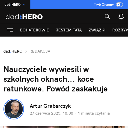
dad
:
HERO
Tryb Ciemny
na
:
Temat
INN
:
Poland
BOHATEROWIE
JESTEM TATĄ
ZWIĄZKI
ROZRY
ASZ
:
dziennik
mama
:
DU
dad
:
HERO
REDAKCJA
Rozrywka
Nauczyciele wywiesili w 
szkolnych oknach... koce 
ratunkowe. Powód zaskakuje
Artur Grabarczyk
27 czerwca 2025, 18:38
·
1 minuta
 czytania