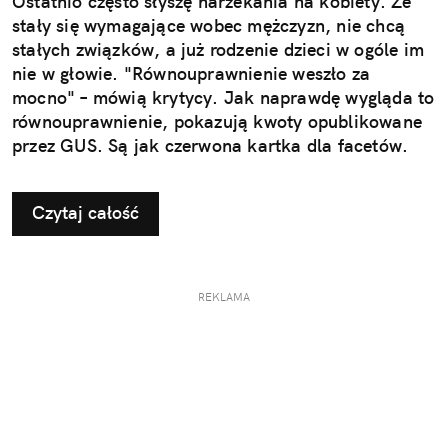
Ostatnio często słyszę narzekania na kobiety. Że
stały się wymagające wobec mężczyzn, nie chcą
stałych związków, a już rodzenie dzieci w ogóle im
nie w głowie. "Równouprawnienie weszło za
mocno" – mówią krytycy. Jak naprawdę wygląda to
równouprawnienie, pokazują kwoty opublikowane
przez GUS. Są jak czerwona kartka dla facetów.
Czytaj całość
REKLAMA