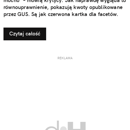
mocno" – mówią krytycy. Jak naprawdę wygląda to
równouprawnienie, pokazują kwoty opublikowane
przez GUS. Są jak czerwona kartka dla facetów.
Czytaj całość
REKLAMA