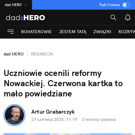
dad
:
HERO
Tryb Ciemny
na
:
Temat
INN
:
Poland
BOHATEROWIE
JESTEM TATĄ
ZWIĄZKI
ROZRY
ASZ
:
dziennik
mama
:
DU
dad
:
HERO
REDAKCJA
Rozrywka
Uczniowie ocenili reformy 
Nowackiej. Czerwona kartka to 
mało powiedziane 
Artur Grabarczyk
27 czerwca 2025, 11:19
·
3 minuty
 czytania