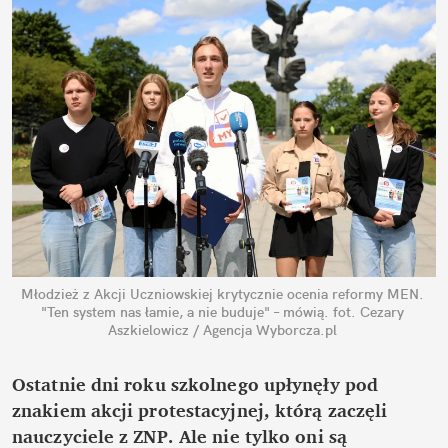
Młodzież z Akcji Uczniowskiej krytycznie ocenia reformy MEN. 
"Ten system nas łamie, a nie buduje" – mówią.
fot. Cezary 
Aszkielowicz / Agencja Wyborcza.pl
Ostatnie dni roku szkolnego upłynęły pod 
znakiem akcji protestacyjnej, którą zaczęli 
nauczyciele z ZNP. Ale nie tylko oni są 