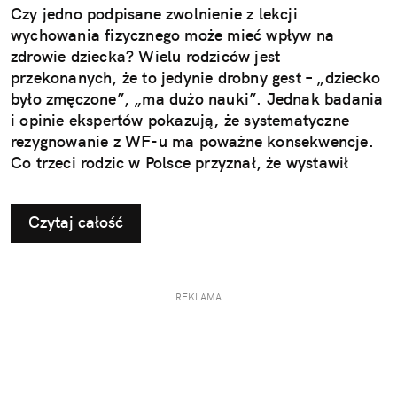
Czy jedno podpisane zwolnienie z lekcji
wychowania fizycznego może mieć wpływ na
zdrowie dziecka? Wielu rodziców jest
przekonanych, że to jedynie drobny gest – „dziecko
było zmęczone”, „ma dużo nauki”. Jednak badania
i opinie ekspertów pokazują, że systematyczne
rezygnowanie z WF-u ma poważne konsekwencje.
Co trzeci rodzic w Polsce przyznał, że wystawił
dziecku nieuzasadnione zwolnienie z zajęć
ruchowych. Ta pozornie niewinna decyzja w
Czytaj całość
dłuższej perspektywie odbiera najmłodszym szansę
na prawidłowy rozwój i budowanie odporności, a
także sprzyja powstawaniu problemów, które
ujawniają się dopiero w dorosłym życiu.
REKLAMA