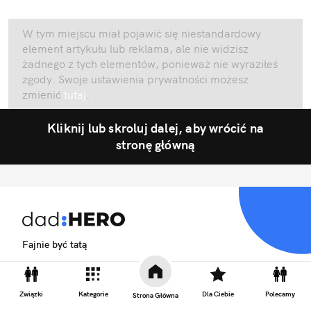
W tym miejscu miał pojawić się niestandardowy
element artykułu lub reklama, ale nie widzisz
żadnego z tych elementów, ponieważ nie wyraziłeś
zgody. Swoje ustawienia prywatności możesz
zmienić
tutaj
.
Kliknij lub skroluj dalej, aby wrócić na
stronę główną
Fajnie być tatą
Związki
Kategorie
Dla Ciebie
Polecamy
Strona Główna
Biuro reklamy