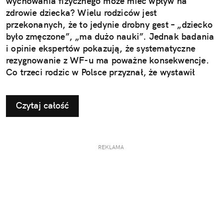
wychowania fizycznego może mieć wpływ na
zdrowie dziecka? Wielu rodziców jest
przekonanych, że to jedynie drobny gest – „dziecko
było zmęczone”, „ma dużo nauki”. Jednak badania
i opinie ekspertów pokazują, że systematyczne
rezygnowanie z WF-u ma poważne konsekwencje.
Co trzeci rodzic w Polsce przyznał, że wystawił
dziecku nieuzasadnione zwolnienie z zajęć
ruchowych. Ta pozornie niewinna decyzja w
Czytaj całość
dłuższej perspektywie odbiera najmłodszym szansę
na prawidłowy rozwój i budowanie odporności, a
także sprzyja powstawaniu problemów, które
ujawniają się dopiero w dorosłym życiu.
REKLAMA