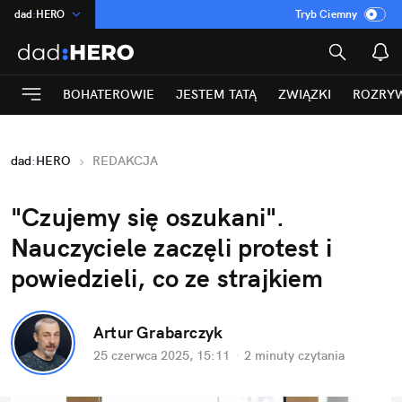
dad
:
HERO
Tryb Ciemny
na
:
Temat
INN
:
Poland
BOHATEROWIE
JESTEM TATĄ
ZWIĄZKI
ROZRY
ASZ
:
dziennik
mama
:
DU
dad
:
HERO
REDAKCJA
Rozrywka
"Czujemy się oszukani". 
Nauczyciele zaczęli protest i 
powiedzieli, co ze strajkiem
Artur Grabarczyk
25 czerwca 2025, 15:11
·
2 minuty
 czytania