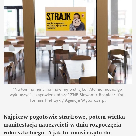
"Na ten moment nie mówimy o strajku. Ale nie można go 
wykluczyć” – zapowiedział szef ZNP Sławomir Broniarz.
fot. 
Tomasz Pietrzyk / Agencja Wyborcza.pl
Najpierw pogotowie strajkowe, potem wielka 
manifestacja nauczycieli w dniu rozpoczęcia 
roku szkolnego. A jak to zmusi rządu do 