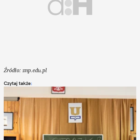
Źródło: znp.edu.pl 
Czytaj także
: