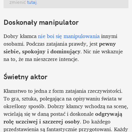
zmienić
 tutaj
.
Doskonały manipulator
Dobry kłamca 
nie boi się manipulowania
 innymi 
osobami. Podczas zatajania prawdy, jest 
pewny 
siebie, spokojny i dominujący
. Nic nie wskazuje 
na to, że ma nieszczere intencje.
Świetny aktor
Kłamstwo to jedna z form zatajania rzeczywistości. 
To gra, sztuka, polegająca na opisywaniu świata w 
określony sposób. Dobrzy kłamcy wchodzą na scenę, 
wcielają się w daną postać i doskonale 
odgrywają 
rolę uczciwej i szczerej osoby
. Do każdego 
przedstawienia są fantastycznie przygotowani. Każdy 