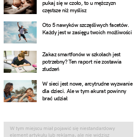
pukaj się w czoło, to u mężczyzn
częstsze niż myślisz
Oto 5 nawyków szczęśliwych facetów.
Każdy jest w zasięgu twoich możliwości
Zakaz smartfonów w szkołach jest
potrzebny? Ten raport nie zostawia
złudzeń
W sieci jest nowe, arcytrudne wyzwanie
dla dzieci. Ale w tym akurat powinny
brać udział
W tym miejscu miał pojawić się niestandardowy
element artykułu lub reklama, ale nie widzisz