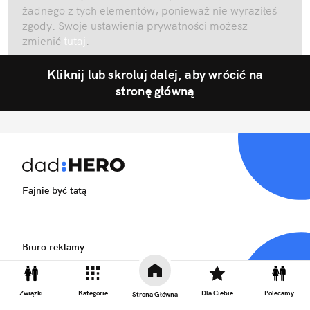
żadnego z tych elementów, ponieważ nie wyraziłeś
zgody. Swoje ustawienia prywatności możesz
zmienić
tutaj
.
Kliknij lub skroluj dalej, aby wrócić na
stronę główną
Fajnie być tatą
Biuro reklamy
Kariera
Skład redakcji
Związki
Kategorie
Dla Ciebie
Polecamy
Strona Główna