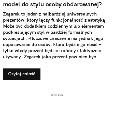
model do stylu osoby obdarowanej?
Zegarek to jeden z najbardziej uniwersalnych
prezentów, który łączy funkcjonalność z estetyką.
Może być dodatkiem codziennym lub elementem
podkreślającym styl w bardziej formalnych
sytuacjach. Kluczowe znaczenie ma jednak jego
dopasowanie do osoby, która będzie go nosić –
tylko wtedy prezent będzie trafiony i faktycznie
używany. Zegarek jako prezent powinien być
dopasowany do stylu życia i gustu obdarowanej
osoby. To decyzja, która wpływa na jego późniejsze
Czytaj całość
użytkowanie i odbiór.
REKLAMA