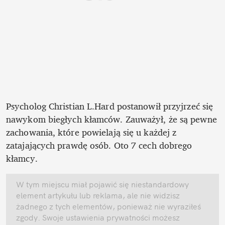
Psycholog Christian L.Hard postanowił przyjrzeć się 
nawykom biegłych kłamców. Zauważył, że są pewne 
zachowania, które powielają się u każdej z 
zatajających prawdę osób. Oto 7 cech dobrego 
kłamcy. 
W tym miejscu miał pojawić się niestandardowy 
element artykułu lub reklama, ale nie widzisz 
żadnego z tych elementów, ponieważ nie wyraziłeś 
zgody. Swoje ustawienia prywatności możesz 