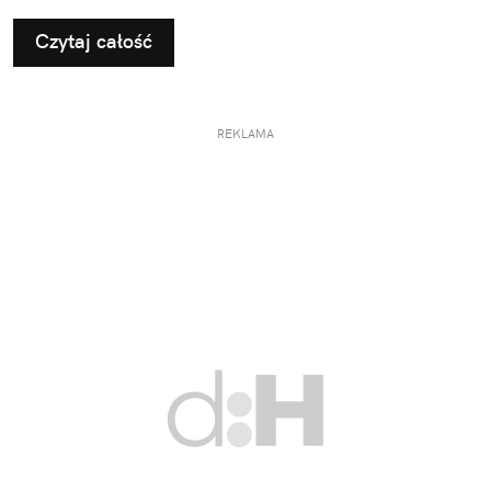
podejścia. Kluczem do sukcesu jest nie tylko
Czytaj całość
odpowiedni plan treningowy, ale także właściwe
odżywienie organizmu.
REKLAMA