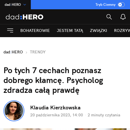
dad
:
HERO
Tryb Ciemny
na
:
Temat
INN
:
Poland
BOHATEROWIE
JESTEM TATĄ
ZWIĄZKI
ROZRY
ASZ
:
dziennik
mama
:
DU
dad
:
HERO
TRENDY
Rozrywka
Po tych 7 cechach poznasz 
dobrego kłamcę. Psycholog 
zdradza całą prawdę
Klaudia Kierzkowska
20 października 2023, 14:00
·
2 minuty
 czytania