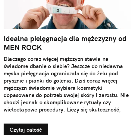
Idealna pielęgnacja dla mężczyzny od
MEN ROCK
Dlaczego coraz więcej mężczyzn stawia na
świadome dbanie o siebie? Jeszcze do niedawna
męska pielęgnacja ograniczała się do żelu pod
prysznic i pianki do golenia. Dziś coraz więcej
mężczyzn świadomie wybiera kosmetyki
dopasowane do potrzeb swojej skóry i zarostu. Nie
chodzi jednak o skomplikowane rytuały czy
wieloetapowe procedury. Liczy się skuteczność,
wygoda i produkty, które naprawdę działają.
Nowoczesna pielęgnacja przestała być dodatkiem –
Czytaj całość
stała się elementem codziennego dbania o siebie,