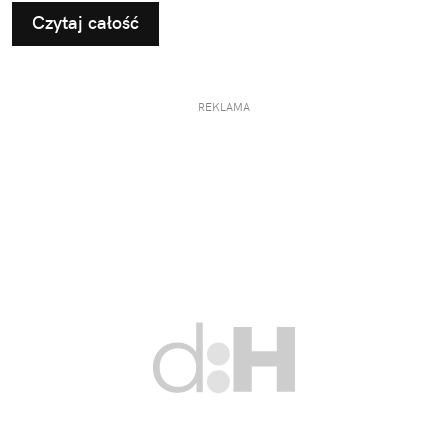
osoby. To decyzja, która wpływa na jego późniejsze
Czytaj całość
użytkowanie i odbiór.
REKLAMA