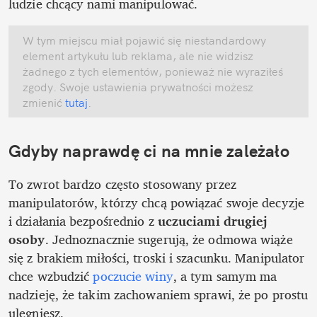
ludzie chcący nami manipulować.
W tym miejscu miał pojawić się niestandardowy 
element artykułu lub reklama, ale nie widzisz 
żadnego z tych elementów, ponieważ nie wyraziłeś 
zgody. Swoje ustawienia prywatności możesz 
zmienić
 tutaj
.
Gdyby naprawdę ci na mnie zależało
To zwrot bardzo często stosowany przez 
manipulatorów, którzy chcą powiązać swoje decyzje 
i działania bezpośrednio z 
uczuciami drugiej 
osoby
. Jednoznacznie sugerują, że odmowa wiąże 
się z brakiem miłości, troski i szacunku. Manipulator 
chce wzbudzić 
poczucie winy
, a tym samym ma 
nadzieję, że takim zachowaniem sprawi, że po prostu 
ulegniesz. 