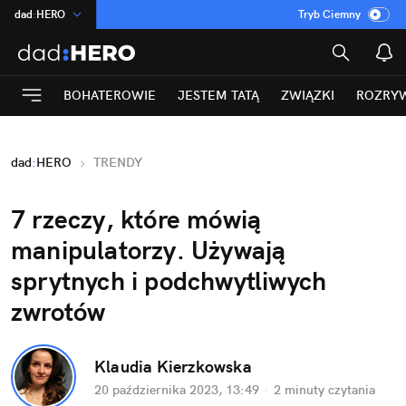
dad
:
HERO
Tryb Ciemny
na
:
Temat
INN
:
Poland
BOHATEROWIE
JESTEM TATĄ
ZWIĄZKI
ROZRY
ASZ
:
dziennik
mama
:
DU
dad
:
HERO
TRENDY
Rozrywka
7 rzeczy, które mówią 
manipulatorzy. Używają 
sprytnych i podchwytliwych 
zwrotów
Klaudia Kierzkowska
20 października 2023, 13:49
·
2 minuty
 czytania