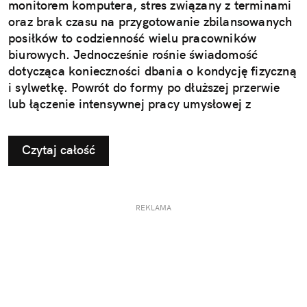
monitorem komputera, stres związany z terminami
oraz brak czasu na przygotowanie zbilansowanych
posiłków to codzienność wielu pracowników
biurowych. Jednocześnie rośnie świadomość
dotycząca konieczności dbania o kondycję fizyczną
i sylwetkę. Powrót do formy po dłuższej przerwie
lub łączenie intensywnej pracy umysłowej z
treningami wymaga jednak strategicznego
podejścia. Kluczem do sukcesu jest nie tylko
Czytaj całość
odpowiedni plan treningowy, ale także właściwe
odżywienie organizmu.
REKLAMA