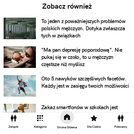
Zobacz również
To jeden z poważniejszych problemów
polskich mężczyzn. Dotyka zwłaszcza
tych w związkach
"Ma pan depresję poporodową". Nie
pukaj się w czoło, to u mężczyzn
częstsze niż myślisz
Oto 5 nawyków szczęśliwych facetów.
Każdy jest w zasięgu twoich możliwości
Zakaz smartfonów w szkołach jest
potrzebny? Ten raport nie zostawia
złudzeń
Związki
Kategorie
Dla Ciebie
Polecamy
Strona Główna