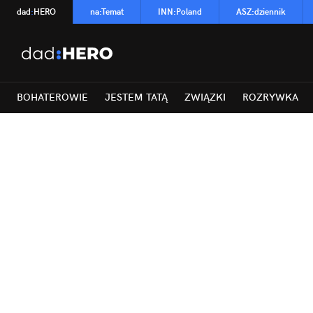
dad
:
HERO
na
:
Temat
INN
:
Poland
ASZ
:
dziennik
BOHATEROWIE
JESTEM TATĄ
ZWIĄZKI
ROZRYWKA