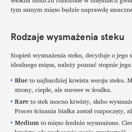
włókna tłuszczu rozłożone w mięśniach gwara
tym samym mięso będzie naprawdę smaczne
Stopień wysmażenia steku, decyduje o jego 
idealnego mięsa, należy poznać stopnie jeg
Blue 
to najbardziej krwista wersja steku. M
strony, ciepłe, ale surowe w środku.
Rare 
to stek mocno krwisty, słabo wysmażo
Proces ścinania białka został rozpoczęty, 
Medium
 to mięso średnio wysmażone. Ciesz
krwisty, ale zachowuje swoją sprężystość.