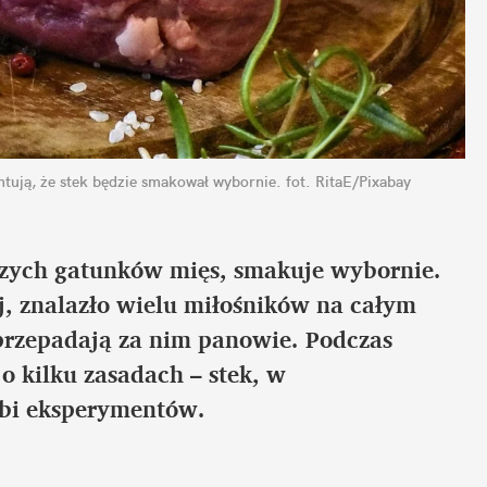
tują, że stek będzie smakował wybornie.
fot. RitaE/Pixabay
szych gatunków mięs, smakuje wybornie. 
, znalazło wielu miłośników na całym 
przepadają za nim panowie. Podczas 
kilku zasadach – stek, w 
ubi eksperymentów.