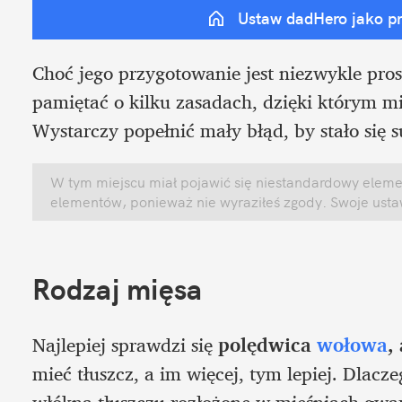
Ustaw dadHero jako p
Choć jego przygotowanie jest niezwykle prost
pamiętać o kilku zasadach, dzięki którym mi
Wystarczy popełnić mały błąd, by stało się
W tym miejscu miał pojawić się niestandardowy element
elementów, ponieważ nie wyraziłeś zgody. Swoje ust
Rodzaj mięsa
Najlepiej sprawdzi się 
polędwica 
wołowa
,
mieć tłuszcz, a im więcej, tym lepiej. Dlacz