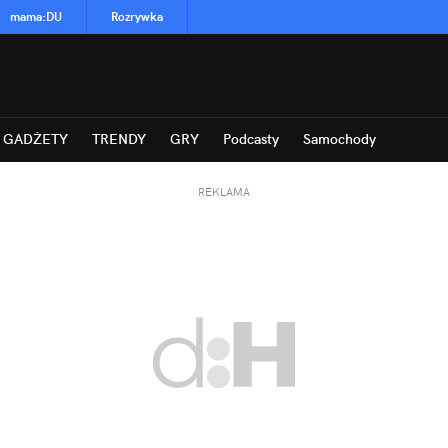
mama
:
DU
Rozrywka
GADŻETY
TRENDY
GRY
Podcasty
Samochody
REKLAMA