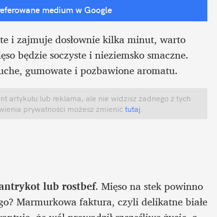
referowane medium w Google
e i zajmuje dosłownie kilka minut, warto 
ęso będzie soczyste i nieziemsko smaczne. 
 suche, gumowate i pozbawione aromatu. 
 artykułu lub reklama, ale nie widzisz żadnego z tych 
awienia prywatności możesz zmienić
 tutaj
.
 antrykot lub rostbef
. Mięso na stek powinno 
ego? Marmurkowa faktura, czyli delikatne białe 