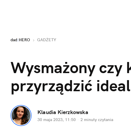
dad
:
HERO
GADŻETY
Wysmażony czy k
przyrządzić idea
Klaudia Kierzkowska
30 maja 2023, 11:50
·
2 minuty
 czytania