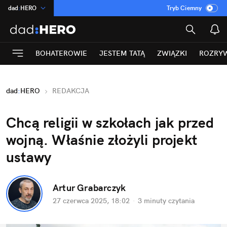
dad
:
HERO
Tryb Ciemny
na
:
Temat
INN
:
Poland
BOHATEROWIE
JESTEM TATĄ
ZWIĄZKI
ROZRY
ASZ
:
dziennik
mama
:
DU
dad
:
HERO
REDAKCJA
Rozrywka
Chcą religii w szkołach jak przed 
wojną. Właśnie złożyli projekt 
ustawy
Artur Grabarczyk
27 czerwca 2025, 18:02
·
3 minuty
 czytania