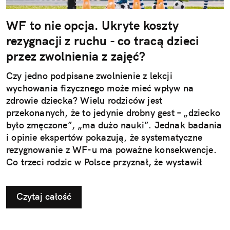
WF to nie opcja. Ukryte koszty
rezygnacji z ruchu - co tracą dzieci
przez zwolnienia z zajęć?
Czy jedno podpisane zwolnienie z lekcji
wychowania fizycznego może mieć wpływ na
zdrowie dziecka? Wielu rodziców jest
przekonanych, że to jedynie drobny gest – „dziecko
było zmęczone”, „ma dużo nauki”. Jednak badania
i opinie ekspertów pokazują, że systematyczne
rezygnowanie z WF-u ma poważne konsekwencje.
Co trzeci rodzic w Polsce przyznał, że wystawił
dziecku nieuzasadnione zwolnienie z zajęć
ruchowych. Ta pozornie niewinna decyzja w
Czytaj całość
dłuższej perspektywie odbiera najmłodszym szansę
na prawidłowy rozwój i budowanie odporności, a
także sprzyja powstawaniu problemów, które