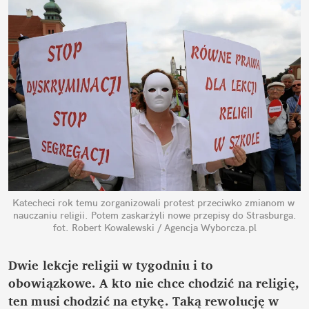
Katecheci rok temu zorganizowali protest przeciwko zmianom w 
nauczaniu religii. Potem zaskarżyli nowe przepisy do Strasburga.
fot. Robert Kowalewski / Agencja Wyborcza.pl
Dwie lekcje religii w tygodniu i to 
obowiązkowe. A kto nie chce chodzić na religię, 
ten musi chodzić na etykę. Taką rewolucję w 