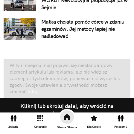
WORD? Rewolucyjna propozycja już w
Sejmie
Matka chciała pomóc córce w zdaniu
egzaminów. Jej metody lepiej nie
naśladować
W tym miejscu miał pojawić się niestandardowy
element artykułu lub reklama, ale nie widzisz
żadnego z tych elementów, ponieważ nie wyraziłeś
zgody. Swoje ustawienia prywatności możesz
zmienić
tutaj
.
Kliknij lub skroluj dalej, aby wrócić na
stronę główną
Związki
Kategorie
Dla Ciebie
Polecamy
Strona Główna