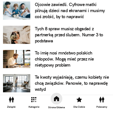
Ojcowie zawiedli. Cyfrowe matki
pilnują dzieci nad ekranami i musimy
coś zrobić, by to naprawić
Tych 8 spraw musisz obgadać z
partnerką przed ślubem. Numer 3 to
podstawa
To imię nosi mnóstwo polskich
chłopców. Mogą mieć przez nie
nietypowy problem
Te kwoty wyjaśniają, czemu kobiety nie
chcą związków. Panowie, to naprawdę
wstyd
Związki
Kategorie
Dla Ciebie
Polecamy
Strona Główna