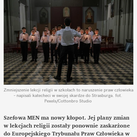
Zmniejszenie lekcji religii w szkołach to naruszenie praw człowieka 
– napisali katecheci w swojej skardze do Strasburga.
fot. 
Pexels/Cottonbro Studio
Szefowa MEN ma nowy kłopot. Jej plany zmian 
w lekcjach religii zostały ponownie zaskarżone 
do Europejskiego Trybunału Praw Człowieka w 