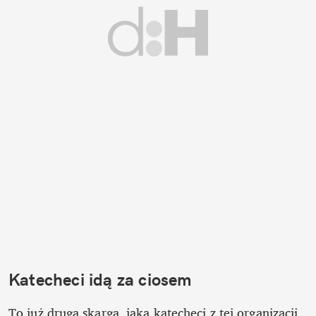
Katecheci idą za ciosem
To już druga skarga, jaką katecheci z tej organizacji 