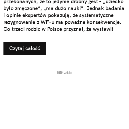
przekonanych, że to jedynie drobny gest – „dziecko
było zmęczone”, „ma dużo nauki”. Jednak badania
i opinie ekspertów pokazują, że systematyczne
rezygnowanie z WF-u ma poważne konsekwencje.
Co trzeci rodzic w Polsce przyznał, że wystawił
dziecku nieuzasadnione zwolnienie z zajęć
ruchowych. Ta pozornie niewinna decyzja w
Czytaj całość
dłuższej perspektywie odbiera najmłodszym szansę
na prawidłowy rozwój i budowanie odporności, a
także sprzyja powstawaniu problemów, które
ujawniają się dopiero w dorosłym życiu.
REKLAMA