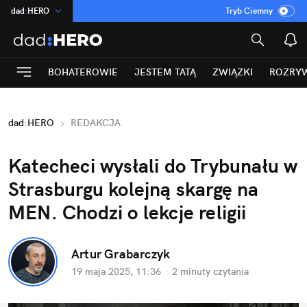
dad
:
HERO
Tryb Ciemny
na
:
Temat
INN
:
Poland
BOHATEROWIE
JESTEM TATĄ
ZWIĄZKI
ROZRY
ASZ
:
dziennik
mama
:
DU
dad
:
HERO
REDAKCJA
Rozrywka
Katecheci wysłali do Trybunału w 
Strasburgu kolejną skargę na 
MEN. Chodzi o lekcje religii
Artur Grabarczyk
19 maja 2025, 11:36
·
2 minuty
 czytania