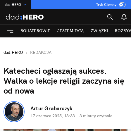
dad
:
HERO
Tryb Ciemny
na
:
Temat
INN
:
Poland
BOHATEROWIE
JESTEM TATĄ
ZWIĄZKI
ROZRY
ASZ
:
dziennik
mama
:
DU
dad
:
HERO
REDAKCJA
Rozrywka
Katecheci ogłaszają sukces. 
Walka o lekcje religii zaczyna się 
od nowa
Artur Grabarczyk
17 czerwca 2025, 13:33
·
3 minuty
 czytania