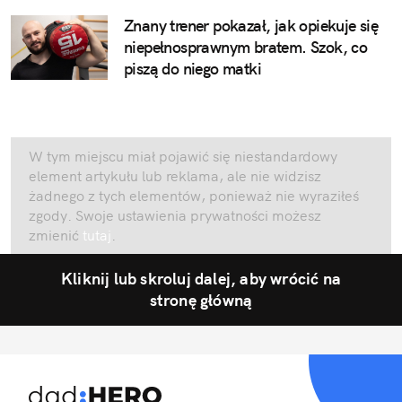
Znany trener pokazał, jak opiekuje się
niepełnosprawnym bratem. Szok, co
piszą do niego matki
W tym miejscu miał pojawić się niestandardowy
element artykułu lub reklama, ale nie widzisz
żadnego z tych elementów, ponieważ nie wyraziłeś
zgody. Swoje ustawienia prywatności możesz
zmienić
tutaj
.
Kliknij lub skroluj dalej, aby wrócić na
stronę główną