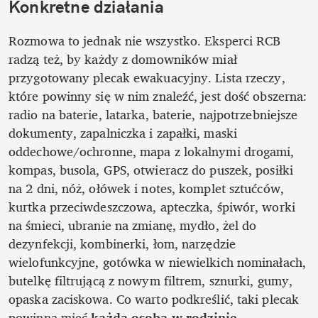
Konkretne działania
Rozmowa to jednak nie wszystko. Eksperci RCB 
radzą też, by każdy z domowników miał 
przygotowany plecak ewakuacyjny. Lista rzeczy, 
które powinny się w nim znaleźć, jest dość obszerna: 
radio na baterie, latarka, baterie, najpotrzebniejsze 
dokumenty, zapalniczka i zapałki, maski 
oddechowe/ochronne, mapa z lokalnymi drogami, 
kompas, busola, GPS, otwieracz do puszek, posiłki 
na 2 dni, nóż, ołówek i notes, komplet sztućców, 
kurtka przeciwdeszczowa, apteczka, śpiwór, worki 
na śmieci, ubranie na zmianę, mydło, żel do 
dezynfekcji, kombinerki, łom, narzędzie 
wielofunkcyjne, gotówka w niewielkich nominałach, 
butelkę filtrującą z nowym filtrem, sznurki, gumy, 
opaska zaciskowa. Co warto podkreślić, taki plecak 
powinna mieć 
każda osoba w rodzinie
.