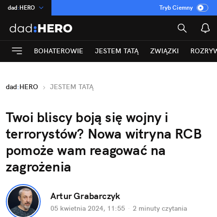
dad
:
HERO
Tryb Ciemny
na
:
Temat
INN
:
Poland
BOHATEROWIE
JESTEM TATĄ
ZWIĄZKI
ROZRY
ASZ
:
dziennik
mama
:
DU
dad
:
HERO
JESTEM TATĄ
Rozrywka
Twoi bliscy boją się wojny i 
terrorystów? Nowa witryna RCB 
pomoże wam reagować na 
zagrożenia
Artur Grabarczyk
05 kwietnia 2024, 11:55
·
2 minuty
 czytania