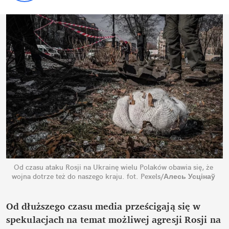
Od czasu ataku Rosji na Ukrainę wielu Polaków obawia się, że 
wojna dotrze też do naszego kraju.
fot. Pexels/Алесь Усцінаў
Od dłuższego czasu media prześcigają się w 
spekulacjach na temat możliwej agresji Rosji na 