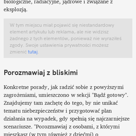
biologiczne, radiacyjne, jądrowe i związane z 
eksplozją. 
W tym miejscu miał pojawić się niestandardowy 
element artykułu lub reklama, ale nie widzisz 
żadnego z tych elementów, ponieważ nie wyraziłeś 
zgody. Swoje ustawienia prywatności możesz 
zmienić
 tutaj
.
Porozmawiaj z bliskimi
Konkretne porady, jak radzić sobie z powyższymi 
zagrożeniami, umieszczono w sekcji "Bądź gotowy". 
Znajdujemy tam zachętę do tego, by nie unikać 
tematu niebezpieczeństw i przygotować plan 
działania na wypadek, gdy spełnią się najczarniejsze 
scenariusze. "Porozmawiaj z osobami, z którymi 
mieszkasz (w tym również z dziećmi) o 