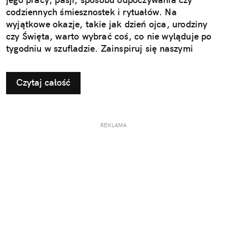
codziennych śmiesznostek i rytuałów. Na
wyjątkowe okazje, takie jak dzień ojca, urodziny
czy Święta, warto wybrać coś, co nie wyląduje po
tygodniu w szufladzie. Zainspiruj się naszymi
pomysłami na użyteczne i przemyślane prezenty dla
taty.
Czytaj całość
REKLAMA