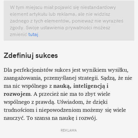
W tym miejscu miał pojawić się niestandardowy 
element artykułu lub reklama, ale nie widzisz 
żadnego z tych elementów, ponieważ nie wyraziłeś 
zgody. Swoje ustawienia prywatności możesz 
zmienić
 tutaj
.
Zdefiniuj sukces
Dla perfekcjonistów sukces jest wynikiem wysiłku, 
zaangażowania, przemyślanej strategii. Sądzą, że nie 
ma nic wspólnego z 
nauką, inteligencją i 
rozwojem
. A przecież nie ma to zbyt wiele 
wspólnego z prawdą. Uświadom, że dzięki 
trudnościom i niepowodzeniom możemy się wiele 
nauczyć. To szansa na naukę i rozwój. 
REKLAMA 