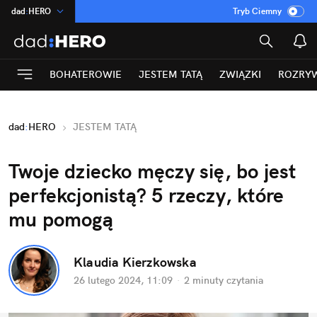
dad
:
HERO
Tryb Ciemny
na
:
Temat
INN
:
Poland
BOHATEROWIE
JESTEM TATĄ
ZWIĄZKI
ROZRY
ASZ
:
dziennik
mama
:
DU
dad
:
HERO
JESTEM TATĄ
Rozrywka
Twoje dziecko męczy się, bo jest 
perfekcjonistą? 5 rzeczy, które 
mu pomogą
Klaudia Kierzkowska
26 lutego 2024, 11:09
·
2 minuty
 czytania