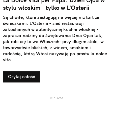
La Dolce Vita per Papà. Dzień Ojca w
stylu włoskim - tylko w L'Osterii
Są chwile, które zasługują na więcej niż tort ze
świeczkami. L'Osteria - sieć restauracji
zakochanych w autentycznej kuchni włoskiej -
zaprasza rodziny do świętowania Dnia Ojca tak,
jak robi się to we Włoszech: przy długim stole, w
towarzystwie bliskich, z winem, smakiem i
radością, którą Włosi nazywają po prostu la dolce
vita.
Czytaj całość
REKLAMA