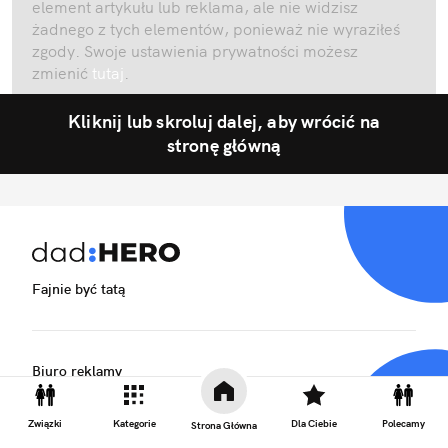
element artykułu lub reklama, ale nie widzisz
żadnego z tych elementów, ponieważ nie wyraziłeś
zgody. Swoje ustawienia prywatności możesz
zmienić
tutaj
.
Kliknij lub skroluj dalej, aby wrócić na
stronę główną
Fajnie być tatą
Biuro reklamy
Kariera
Związki
Kategorie
Dla Ciebie
Polecamy
Strona Główna
Skład redakcji