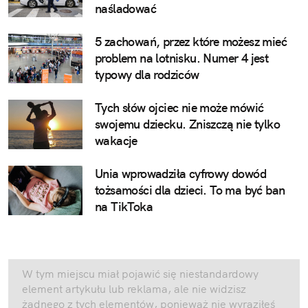
naśladować
5 zachowań, przez które możesz mieć
problem na lotnisku. Numer 4 jest
typowy dla rodziców
Tych słów ojciec nie może mówić
swojemu dziecku. Zniszczą nie tylko
wakacje
Unia wprowadziła cyfrowy dowód
tożsamości dla dzieci. To ma być ban
na TikToka
W tym miejscu miał pojawić się niestandardowy
element artykułu lub reklama, ale nie widzisz
żadnego z tych elementów, ponieważ nie wyraziłeś