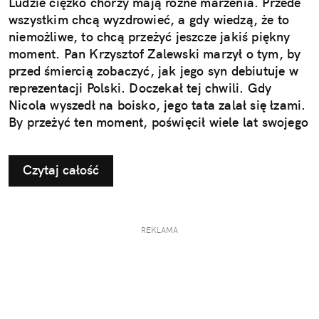
Ludzie ciężko chorzy mają różne marzenia. Przede
wszystkim chcą wyzdrowieć, a gdy wiedzą, że to
niemożliwe, to chcą przeżyć jeszcze jakiś piękny
moment. Pan Krzysztof Zalewski marzył o tym, by
przed śmiercią zobaczyć, jak jego syn debiutuje w
reprezentacji Polski. Doczekał tej chwili. Gdy
Nicola wyszedł na boisko, jego tata zalał się łzami.
By przeżyć ten moment, poświęcił wiele lat swojego
życia. Gdyby nie pan Krzysztof, Nicola nie grałby
dziś na Euro, być może nie byłby piłkarzem.
Czytaj całość
REKLAMA