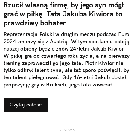
Rzucił własną firmę, by jego syn mógł
grać w piłkę. Tata Jakuba Kiwiora to
prawdziwy bohater
Reprezentacja Polski w drugim meczu podczas Euro
2024 zmierzy się z Austrią. W tym spotkaniu ostoją
naszej obrony będzie znów 24-letni Jakub Kiwior.
W piłkę gra od czwartego roku życia, a na pierwszy
trening zaprowadził go jego tata. Piotr Kiwior nie
tylko odkrył talent syna, ale też sporo poświęcił, by
ten talent pielęgnować. Gdy 16-letni Jakub dostał
propozycję gry w Brukseli, jego tata zawiesił
własną firmę i wyjechał z nim do Belgii, by chłopak
nie czuł się tam samotny. A na miejscu przez ponad
Czytaj całość
dwa lata mu gotował, prał i woził go na treningi.
Gdy będziecie oklaskiwać Jakuba Kiwiora,
pamiętajcie, że nie grałby dla Polski, gdyby nie jego
tata.
REKLAMA