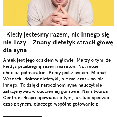
"Kiedy jesteśmy razem, nic innego się
nie liczy". Znany dietetyk stracił głowę
dla syna
Antek jest jego oczkiem w głowie. Marzy o tym, że
kiedyś przebiegną razem maraton. No, może
chociaż półmaraton. Kiedy jest z synem, Michał
Wrzosek, doktor dietetyki, nie ma czasu na nic
innego. To dzięki narodzinom syna nauczył się
zatrzymywać w codziennej gonitwie. Nam twórca
Centrum Respo opowiada o tym, jak lubi spędzać
czas z synem, dlaczego wspólne gotowanie z
dzieckiem to jeden z najlepszych sposobów
budowania więzi oraz dlaczego chciałby, żeby jego