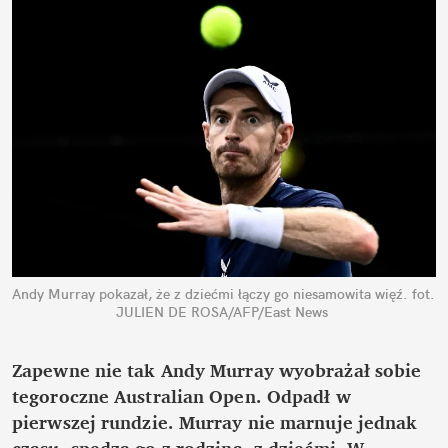
Andy Murray pokazał, że z dziećmi łączy go niesamowita więź.
fot. 
JULIEN DE ROSA/AFP/East News
Zapewne nie tak Andy Murray wyobrażał sobie 
tegoroczne Australian Open. Odpadł w 
pierwszej rundzie. Murray nie marnuje jednak 
czasu, spędza go z rodziną, z dziećmi. W 