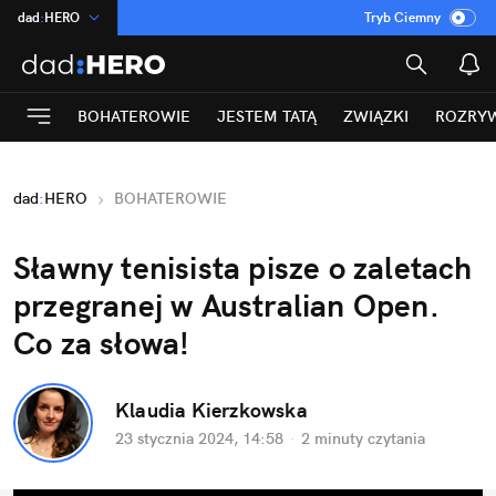
dad
:
HERO
Tryb Ciemny
na
:
Temat
INN
:
Poland
BOHATEROWIE
JESTEM TATĄ
ZWIĄZKI
ROZRY
ASZ
:
dziennik
mama
:
DU
dad
:
HERO
BOHATEROWIE
Rozrywka
Sławny tenisista pisze o zaletach 
przegranej w Australian Open. 
Co za słowa!
Klaudia Kierzkowska
23 stycznia 2024, 14:58
·
2 minuty
 czytania