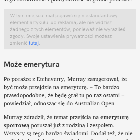
W tym miejscu miał pojawić się niestandardowy 
element artykułu lub reklama, ale nie widzisz 
żadnego z tych elementów, ponieważ nie wyraziłeś 
zgody. Swoje ustawienia prywatności możesz 
zmienić
 tutaj
.
Może emerytura
Po porażce z Etcheverry, Murray zasugerował, że 
być może przejdzie na emeryturę. – To bardzo 
prawdopodobne, że będę grał tu po raz ostatni – 
powiedział, odnosząc się do Australian Open. 
Murray zdradził, że temat przejścia na
 emeryturę 
sportową
 poruszał już z rodziną i zespołem. 
Wszyscy są tego bardzo świadomi. Dodał też, że nie 