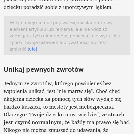
dziecku poradzić sobie z uporczywym lękiem. 
W tym miejscu miał pojawić się niestandardowy 
element artykułu lub reklama, ale nie widzisz 
żadnego z tych elementów, ponieważ nie wyraziłeś 
zgody. Swoje ustawienia prywatności możesz 
zmienić
 tutaj
.
Unikaj pewnych zwrotów
Jednym ze zwrotów, którego powinieneś bez 
wątpienia unikać, jest "nie martw się". Choć chęć 
ukojenia dziecka za pomocą tych słów wydaje się 
bardzo kusząca, to niestety jest niebezpieczna. 
Dlaczego? Twoje dziecku musi wiedzieć, że 
strach 
jest czymś normalnym
, że każdy ma prawo się bać. 
Nikogo nie można zmuszać do udawania, że 