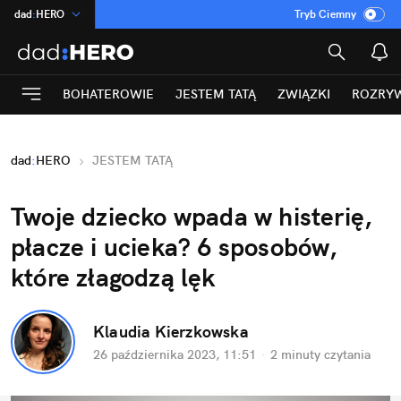
dad
:
HERO
Tryb Ciemny
na
:
Temat
INN
:
Poland
BOHATEROWIE
JESTEM TATĄ
ZWIĄZKI
ROZRY
ASZ
:
dziennik
mama
:
DU
dad
:
HERO
JESTEM TATĄ
Rozrywka
Twoje dziecko wpada w histerię, 
płacze i ucieka? 6 sposobów, 
które złagodzą lęk
Klaudia Kierzkowska
26 października 2023, 11:51
·
2 minuty
 czytania