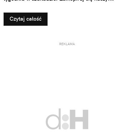
pomysłami na użyteczne i przemyślane prezenty dla
taty.
Czytaj całość
REKLAMA