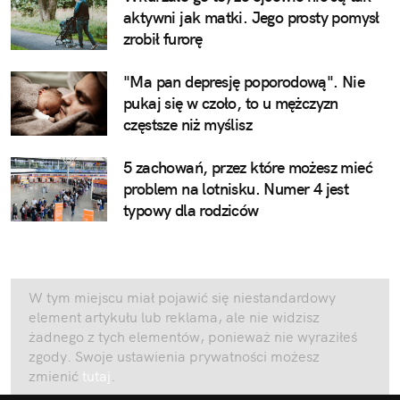
aktywni jak matki. Jego prosty pomysł
zrobił furorę
"Ma pan depresję poporodową". Nie
pukaj się w czoło, to u mężczyzn
częstsze niż myślisz
5 zachowań, przez które możesz mieć
problem na lotnisku. Numer 4 jest
typowy dla rodziców
W tym miejscu miał pojawić się niestandardowy
element artykułu lub reklama, ale nie widzisz
żadnego z tych elementów, ponieważ nie wyraziłeś
zgody. Swoje ustawienia prywatności możesz
zmienić
tutaj
.