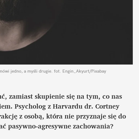
wi jedno, a myśli drugie.
fot. Engin_Akyurt/Pixabay
 zamiast skupienie się na tym, co nas 
em. Psycholog z Harvardu dr. Cortney 
akcję z osobą, która nie przyznaje się do 
nać pasywno-agresywne zachowania?