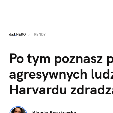
dad
:
HERO
TRENDY
Po tym poznasz 
agresywnych ludzi
Harvardu zdradz
Klaudia Kierzkowska