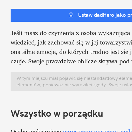
Ustaw dadHero jako p
Jeśli masz do czynienia z osobą wykazując
wiedzieć, jak zachować się w jej towarzystw
ona silne emocje, do których trudno jest się
czuje. Swoje prawdziwe oblicze skrywa pod
W tym miejscu miał pojawić się niestandardowy element
elementów, ponieważ nie wyraziłeś zgody. Swoje ust
Wszystko w porządku
Osoba wykazująca 
agresywno-pasywne zac