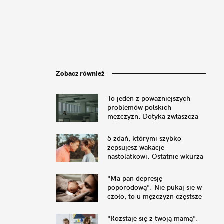
Zobacz również
To jeden z poważniejszych
problemów polskich
mężczyzn. Dotyka zwłaszcza
tych w związkach
5 zdań, którymi szybko
zepsujesz wakacje
nastolatkowi. Ostatnie wkurza
najbardziej
"Ma pan depresję
poporodową". Nie pukaj się w
czoło, to u mężczyzn częstsze
niż myślisz
"Rozstaję się z twoją mamą".