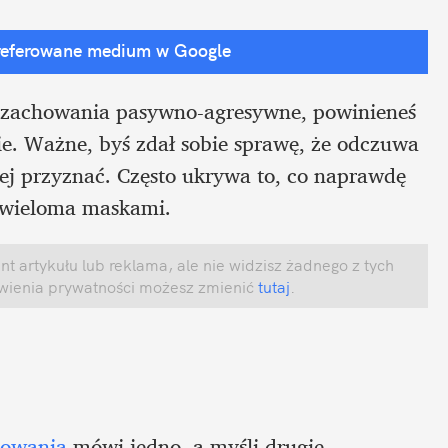
referowane medium w Google
ą zachowania pasywno-agresywne, powinieneś 
ie. Ważne, byś zdał sobie sprawę, że odczuwa 
 jej przyznać. Często ukrywa to, co naprawdę 
 wieloma maskami. 
 artykułu lub reklama, ale nie widzisz żadnego z tych 
awienia prywatności możesz zmienić
 tutaj
.
howania
 mówi jedno, a myśli drugie. 