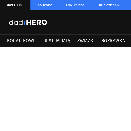
dad
:
HERO
na
:
Temat
INN
:
Poland
ASZ
:
dziennik
BOHATEROWIE
JESTEM TATĄ
ZWIĄZKI
ROZRYWKA