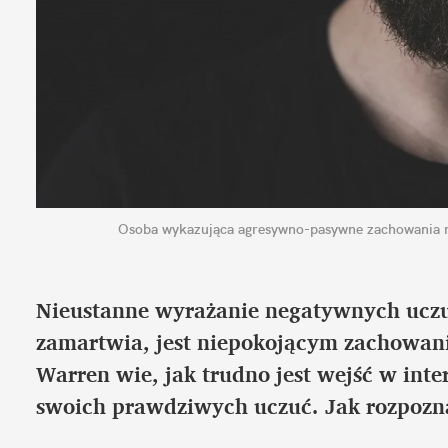
Osoba wykazująca agresywno-pasywne zachowania mó
Nieustanne wyrażanie negatywnych uczuć,
zamartwia, jest niepokojącym zachowani
Warren wie, jak trudno jest wejść w inter
swoich prawdziwych uczuć. Jak rozpoz