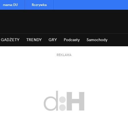
mama
:
DU
Rozrywka
GADŻETY
TRENDY
GRY
Podcasty
Samochody
REKLAMA