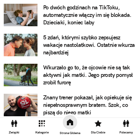
Po dwóch godzinach na TikToku,
automatycznie włączy im się blokada.
Dzieciaki, koniec laby
5 zdań, którymi szybko zepsujesz
wakacje nastolatkowi. Ostatnie wkurza
najbardziej
Wkurzało go to, że ojcowie nie są tak
aktywni jak matki. Jego prosty pomysł
zrobił furorę
Znany trener pokazał, jak opiekuje się
niepełnosprawnym bratem. Szok, co
piszą do niego matki
Związki
Kategorie
Dla Ciebie
Polecamy
Strona Główna