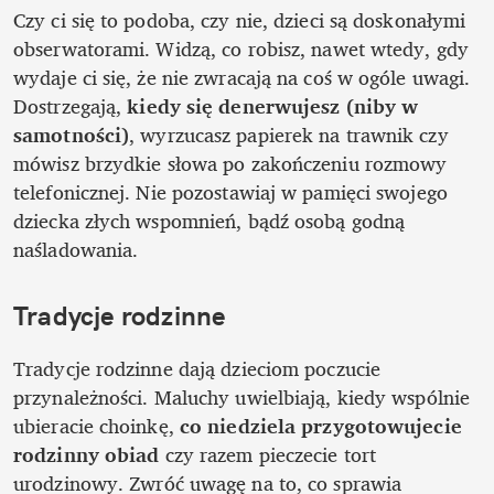
Czy ci się to podoba, czy nie, dzieci są doskonałymi 
obserwatorami. Widzą, co robisz, nawet wtedy, gdy 
wydaje ci się, że nie zwracają na coś w ogóle uwagi. 
Dostrzegają, 
kiedy się denerwujesz (niby w 
samotności)
, wyrzucasz papierek na trawnik czy 
mówisz brzydkie słowa po zakończeniu rozmowy 
telefonicznej. Nie pozostawiaj w pamięci swojego 
dziecka złych wspomnień, bądź osobą godną 
naśladowania. 
Tradycje rodzinne
Tradycje rodzinne dają dzieciom poczucie 
przynależności. Maluchy uwielbiają, kiedy wspólnie 
ubieracie choinkę, 
co niedziela przygotowujecie 
rodzinny obiad
 czy razem pieczecie tort 
urodzinowy. Zwróć uwagę na to, co sprawia 