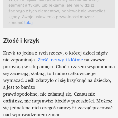
element artykułu lub reklama, ale nie widzisz 
żadnego z tych elementów, ponieważ nie wyraziłeś 
zgody. Swoje ustawienia prywatności możesz 
zmienić
 tutaj
.
Złość i krzyk
Krzyk to jedna z tych rzeczy, o której dzieci nigdy 
nie zapominają. 
Złość, nerwy i kłótnie
 na zawsze 
pozostają w ich pamięci. Choć z czasem wspomnienia 
się zacierają, słabną, to trudno całkowicie je 
wymazać. Jeśli zdarzyło ci się krzyknąć na dziecko, 
a jest to bardzo

prawdopodobne, nie załamuj się. 
Czasu nie 
cofniesz
, nie naprawisz błędów przeszłości. Możesz 
się jednak na nich czegoś nauczyć i zacząć pracować 
nad wprowadzeniem zmian.