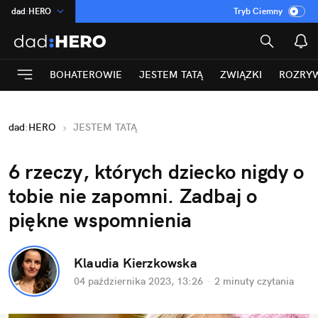
dad
:
HERO
Tryb Ciemny
na
:
Temat
INN
:
Poland
BOHATEROWIE
JESTEM TATĄ
ZWIĄZKI
ROZRY
ASZ
:
dziennik
mama
:
DU
dad
:
HERO
JESTEM TATĄ
Rozrywka
6 rzeczy, których dziecko nigdy o 
tobie nie zapomni. Zadbaj o 
piękne wspomnienia
Klaudia Kierzkowska
04 października 2023, 13:26
·
2 minuty
 czytania