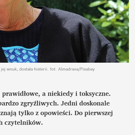
jej wnuk, dostała histerii.
fot. Almadrava/Pixabay
 prawidłowe, a niekiedy i toksyczne. 
ardzo zgryźliwych. Jedni doskonale 
znają tylko z opowieści. Do pierwszej 
h czytelników.