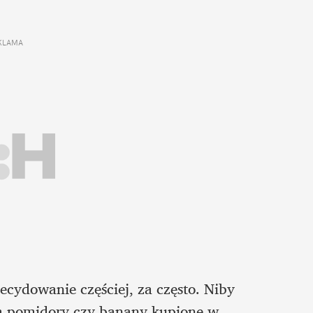
KLAMA 
cydowanie częściej, za często. Niby 
m pomidory czy banany kupione w 