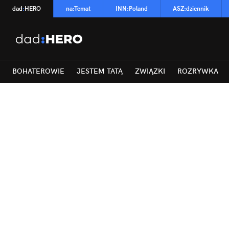
dad
:
HERO
na
:
Temat
INN
:
Poland
ASZ
:
dziennik
BOHATEROWIE
JESTEM TATĄ
ZWIĄZKI
ROZRYWKA