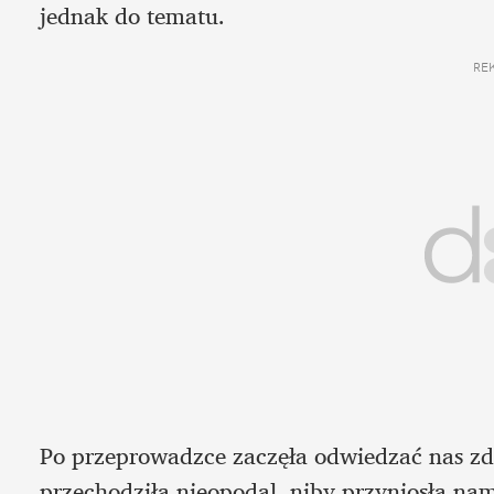
jednak do tematu.
RE
Po przeprowadzce zaczęła odwiedzać nas zde
przechodziła nieopodal, niby przyniosła na