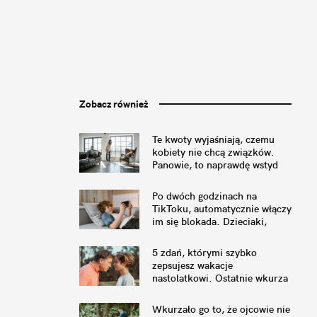
Zobacz również
Te kwoty wyjaśniają, czemu
kobiety nie chcą związków.
Panowie, to naprawdę wstyd
Po dwóch godzinach na
TikToku, automatycznie włączy
im się blokada. Dzieciaki,
koniec laby
5 zdań, którymi szybko
zepsujesz wakacje
nastolatkowi. Ostatnie wkurza
najbardziej
Wkurzało go to, że ojcowie nie