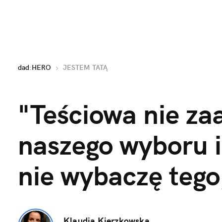
dad
:
HERO
JESTEM TATĄ
"Teściowa nie za
naszego wyboru im
nie wybaczę tego,
Klaudia Kierzkowska