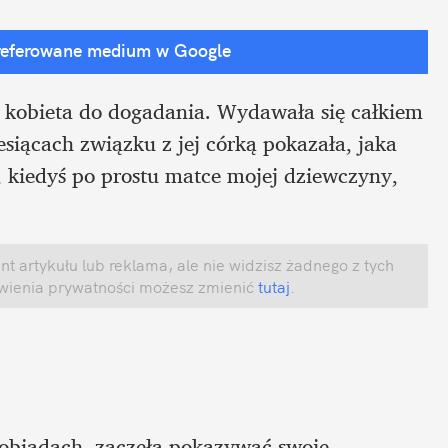
referowane medium w Google
 kobieta do dogadania. Wydawała się całkiem 
iącach związku z jej córką pokazała, jaka 
 kiedyś po prostu matce mojej dziewczyny, 
 artykułu lub reklama, ale nie widzisz żadnego z tych 
awienia prywatności możesz zmienić
 tutaj
.
 obiadach, zaczęła pokazywać swoje 