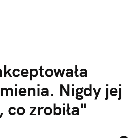
akceptowała 
ienia. Nigdy jej 
 co zrobiła"