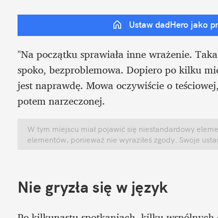
Ustaw dadHero jako p
"Na początku sprawiała inne wrażenie. Taka
spoko, bezproblemowa. Dopiero po kilku mies
jest naprawdę. Mowa oczywiście o teściowej,
potem narzeczonej.
W tym miejscu miał pojawić się niestandardowy element
elementów, ponieważ nie wyraziłeś zgody. Swoje ust
Nie gryzła się w język
Po kilkunastu spotkaniach, kilku wspólnych