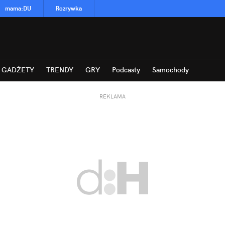
mama
:
DU
Rozrywka
GADŻETY
TRENDY
GRY
Podcasty
Samochody
REKLAMA