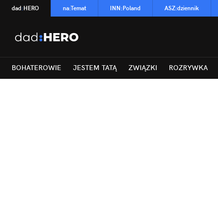
dad
:
HERO
na
:
Temat
INN
:
Poland
ASZ
:
dziennik
BOHATEROWIE
JESTEM TATĄ
ZWIĄZKI
ROZRYWKA