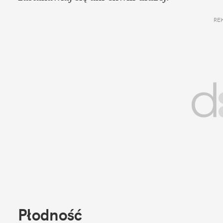
RE
Płodność 