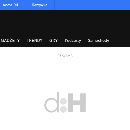
mama
:
DU
Rozrywka
GADŻETY
TRENDY
GRY
Podcasty
Samochody
REKLAMA