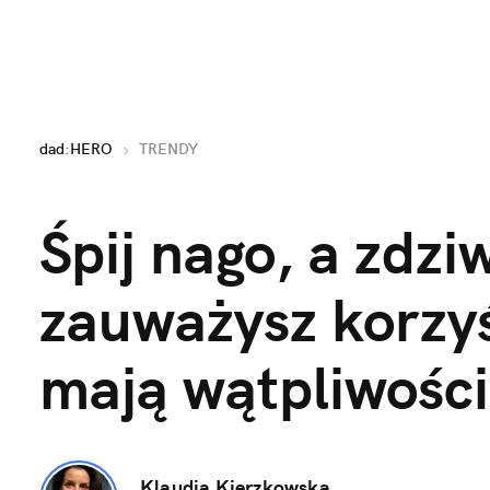
dad
:
HERO
TRENDY
Śpij nago, a zdziwi
zauważysz korzyś
mają wątpliwości
Klaudia Kierzkowska