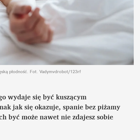
ęską płodność.
Fot. Vadymvdrobot/123rf
go wydaje się być kuszącym 
nak jak się okazuje, spanie bez piżamy 
ych być może nawet nie zdajesz sobie 