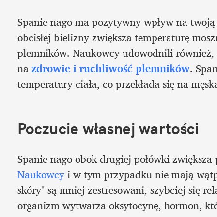
Spanie nago ma pozytywny wpływ na twoją 
obcisłej bielizny zwiększa temperaturę moszn
plemników. Naukowcy udowodnili również, 
na 
zdrowie i ruchliwość plemników
. Spa
temperatury ciała, co przekłada się na męsk
Poczucie własnej wartości
Naukowcy
 i w tym przypadku nie mają wątpl
skóry" są mniej zestresowani, szybciej się re
organizm wytwarza oksytocynę, hormon, kt