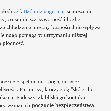
płodność. 
Badania sugerują
, że noszenie 
y, co zmniejsza żywotność i liczbę 
że chłodzenie moszny bezpośrednio wpływa 
nie nago pomaga w utrzymaniu niższej 
ą płodność.
Spanie nago obok drugiej połówki zwiększa poczucie spełnienia i pogłębia więź. 
iwości. Partnerzy, którzy śpią "skóra do 
laksują. Podczas tak bliskiego kontaktu 
óry wzmacnia 
poczucie bezpieczeństwa, 