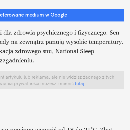
referowane medium w Google
 dla zdrowia psychicznego i fizycznego. Sen 
iedy na zewnątrz panują wysokie temperatury. 
acją zdrowego snu, National Sleep 
 zagadnieniu. 
 artykułu lub reklama, ale nie widzisz żadnego z tych 
awienia prywatności możesz zmienić
 tutaj
.
snu powinna wynosić od 18 do 21°C. Zbyt 