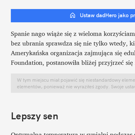
Ustaw dadHero jako p
Spanie nago wiąże się z wieloma korzyściami
bez ubrania sprawdza się nie tylko wtedy, k
Amerykańska organizacja zajmująca się eduk
Foundation, postanowiła bliżej przyjrzeć się
W tym miejscu miał pojawić się niestandardowy element
elementów, ponieważ nie wyraziłeś zgody. Swoje ust
Lepszy sen
Optymalna temperatura w sypialni podczas 