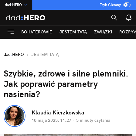
dad
:
HERO
Tryb Ciemny
na
:
Temat
INN
:
Poland
BOHATEROWIE
JESTEM TATĄ
ZWIĄZKI
ROZRY
ASZ
:
dziennik
mama
:
DU
dad
:
HERO
JESTEM TATĄ
Rozrywka
Szybkie, zdrowe i silne plemniki. 
Jak poprawić parametry 
nasienia?
Klaudia Kierzkowska
18 maja 2023, 11:27
·
3 minuty
 czytania