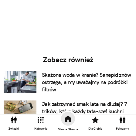
Zobacz również
Skażona woda w kranie? Sanepid znów
ostrzega, a my uważajmy na podróbki
filtrów
Jak zatrzymać smak lata na dłużej? 7
trików, które każdy tata–szef kuchni
powinien znać
Związki
Kategorie
Dla Ciebie
Polecamy
Strona Główna
Ojciec to u nas wciąż gorszy i głupszy