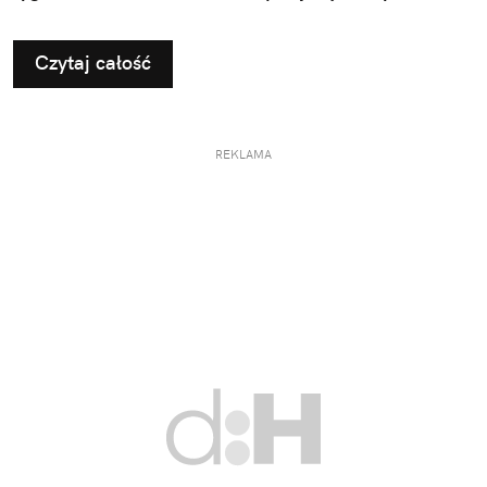
pomysłami na użyteczne i przemyślane prezenty dla
taty.
Czytaj całość
REKLAMA