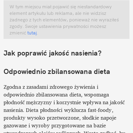
W tym miejscu miał pojawić się niestandardowy 
element artykułu lub reklama, ale nie widzisz 
żadnego z tych elementów, ponieważ nie wyraziłeś 
zgody. Swoje ustawienia prywatności możesz 
zmienić
 tutaj
.
Jak poprawić jakość nasienia? 
Odpowiednio zbilansowana dieta
Zgodna z zasadami zdrowego żywienia i 
odpowiednio zbilansowana dieta, wspomaga 
płodność mężczyzny i korzystnie wpływa na jakość 
nasienia. Dieta płodności wyklucza fast-foody, 
produkty wysoko przetworzone, słodkie napoje 
gazowane i wyroby przygotowane na bazie 