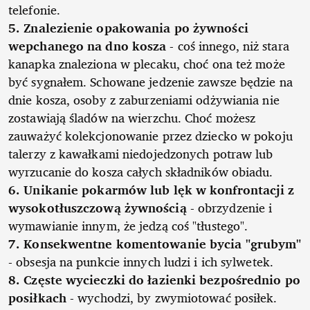
telefonie.
5. Znalezienie opakowania po żywności
wepchanego na dno kosza
- coś innego, niż stara
kanapka znaleziona w plecaku, choć ona też może
być sygnałem. Schowane jedzenie zawsze będzie na
dnie kosza, osoby z zaburzeniami odżywiania nie
zostawiają śladów na wierzchu. Choć możesz
zauważyć kolekcjonowanie przez dziecko w pokoju
talerzy z kawałkami niedojedzonych potraw lub
wyrzucanie do kosza całych składników obiadu.
6. Unikanie pokarmów lub lęk w konfrontacji z
wysokotłuszczową żywnością
- obrzydzenie i
wymawianie innym, że jedzą coś "tłustego".
7. Konsekwentne komentowanie bycia "grubym"
- obsesja na punkcie innych ludzi i ich sylwetek.
8. Częste wycieczki do łazienki bezpośrednio po
posiłkach
- wychodzi, by zwymiotować posiłek.