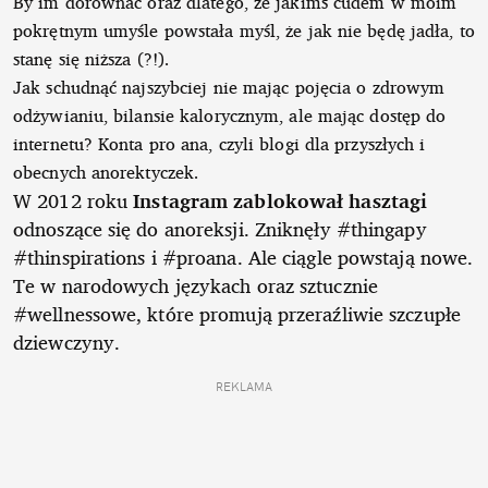
By im dorównać oraz dlatego, że jakimś cudem w moim
pokrętnym umyśle powstała myśl, że jak nie będę jadła, to
stanę się niższa (?!).
Jak schudnąć najszybciej nie mając pojęcia o zdrowym
odżywianiu, bilansie kalorycznym, ale mając dostęp do
internetu? Konta pro ana, czyli blogi dla przyszłych i
obecnych anorektyczek.
W 2012 roku
Instagram zablokował hasztagi
odnoszące się do anoreksji. Zniknęły #thingapy
#thinspirations i #proana. Ale ciągle powstają nowe.
Te w narodowych językach oraz sztucznie
#wellnessowe, które promują przeraźliwie szczupłe
dziewczyny.
REKLAMA