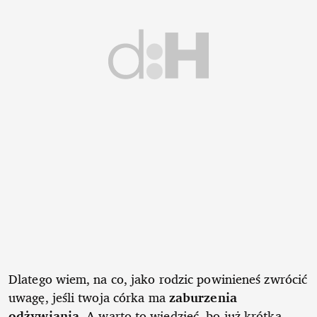
Dlatego wiem, na co, jako rodzic powinieneś zwrócić
uwagę, jeśli twoja córka ma
zaburzenia
odżywiania
. A warto to wiedzieć, bo już krótka