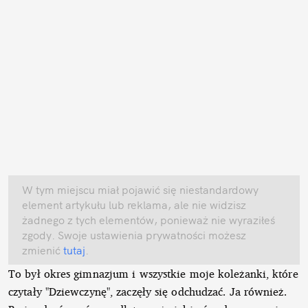
W tym miejscu miał pojawić się niestandardowy
element artykułu lub reklama, ale nie widzisz
żadnego z tych elementów, ponieważ nie wyraziłeś
zgody. Swoje ustawienia prywatności możesz
zmienić
tutaj
.
To był okres gimnazjum i wszystkie moje koleżanki, które
czytały "Dziewczynę", zaczęły się odchudzać. Ja również.