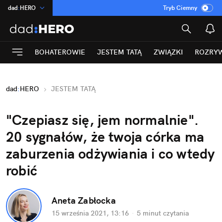
dad
:
HERO
Tryb Ciemny
na
:
Temat
INN
:
Poland
BOHATEROWIE
JESTEM TATĄ
ZWIĄZKI
ROZRY
ASZ
:
dziennik
mama
:
DU
dad
:
HERO
JESTEM TATĄ
Rozrywka
"Czepiasz się, jem normalnie".
20 sygnałów, że twoja córka ma
zaburzenia odżywiania i co wtedy
robić
Aneta Zabłocka
15 września 2021, 13:16
·
5 minut
czytania