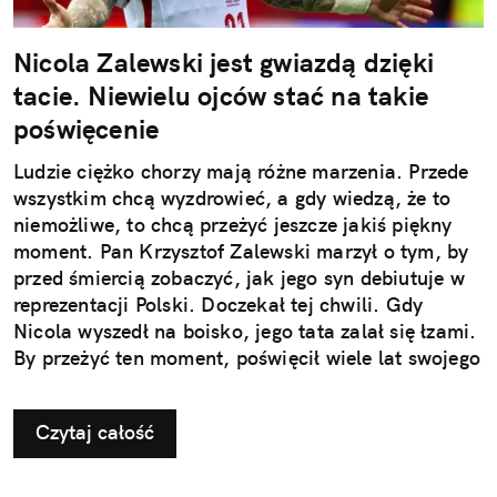
Nicola Zalewski jest gwiazdą dzięki
tacie. Niewielu ojców stać na takie
poświęcenie
Ludzie ciężko chorzy mają różne marzenia. Przede
wszystkim chcą wyzdrowieć, a gdy wiedzą, że to
niemożliwe, to chcą przeżyć jeszcze jakiś piękny
moment. Pan Krzysztof Zalewski marzył o tym, by
przed śmiercią zobaczyć, jak jego syn debiutuje w
reprezentacji Polski. Doczekał tej chwili. Gdy
Nicola wyszedł na boisko, jego tata zalał się łzami.
By przeżyć ten moment, poświęcił wiele lat swojego
życia. Gdyby nie pan Krzysztof, Nicola nie grałby
dziś na Euro, być może nie byłby piłkarzem.
Czytaj całość