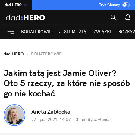
dad
:
HERO
Tryb Ciemny
na
:
Temat
INN
:
Poland
BOHATEROWIE
JESTEM TATĄ
ZWIĄZKI
ROZRY
ASZ
:
dziennik
mama
:
DU
dad
:
HERO
BOHATEROWIE
Rozrywka
Jakim tatą jest Jamie Oliver?
Oto 5 rzeczy, za które nie sposób
go nie kochać
Aneta Zabłocka
27 lipca 2021, 14:57
·
3 minuty
czytania