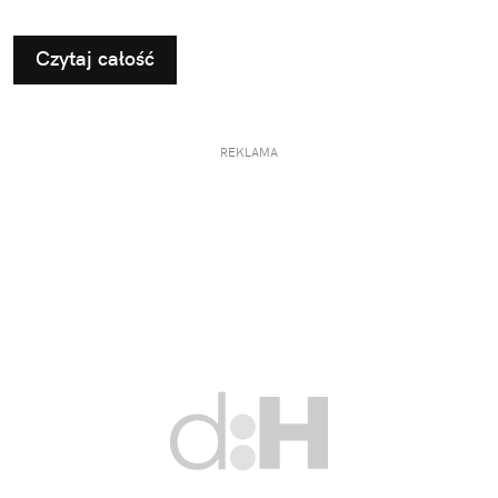
własną firmę i wyjechał z nim do Belgii, by chłopak
nie czuł się tam samotny. A na miejscu przez ponad
Czytaj całość
dwa lata mu gotował, prał i woził go na treningi.
Gdy będziecie oklaskiwać Jakuba Kiwiora,
pamiętajcie, że nie grałby dla Polski, gdyby nie jego
tata.
REKLAMA