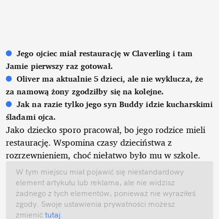
Jego ojciec miał restaurację w Claverling i tam
Jamie pierwszy raz gotował.
Oliver ma aktualnie 5 dzieci, ale nie wyklucza, że
za namową żony zgodziłby się na kolejne.
Jak na razie tylko jego syn Buddy idzie kucharskimi
śladami ojca.
Jako dziecko sporo pracował, bo jego rodzice mieli
restaurację. Wspomina czasy dzieciństwa z
rozrzewnieniem, choć niełatwo było mu w szkole.
W tym miejscu miał pojawić się niestandardowy
element artykułu lub reklama, ale nie widzisz
żadnego z tych elementów, ponieważ nie wyraziłeś
zgody. Swoje ustawienia prywatności możesz
zmienić
tutaj
.