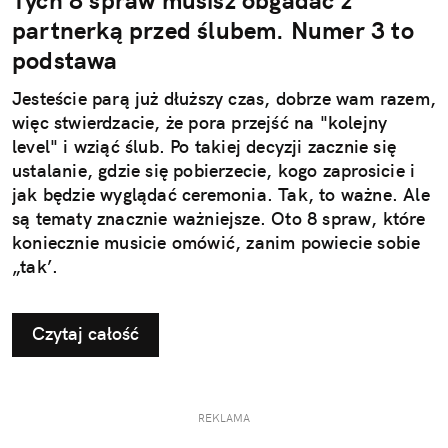
Tych 8 spraw musisz obgadać z
partnerką przed ślubem. Numer 3 to
podstawa
Jesteście parą już dłuższy czas, dobrze wam razem,
więc stwierdzacie, że pora przejść na "kolejny
level" i wziąć ślub. Po takiej decyzji zacznie się
ustalanie, gdzie się pobierzecie, kogo zaprosicie i
jak będzie wyglądać ceremonia. Tak, to ważne. Ale
są tematy znacznie ważniejsze. Oto 8 spraw, które
koniecznie musicie omówić, zanim powiecie sobie
„tak’.
Czytaj całość
REKLAMA