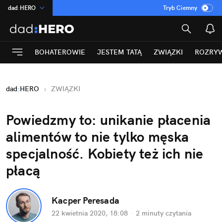
dad
:
HERO
Tryb Ciemny
na
:
Temat
INN
:
Poland
BOHATEROWIE
JESTEM TATĄ
ZWIĄZKI
ROZRY
ASZ
:
dziennik
mama
:
DU
dad
:
HERO
ZWIĄZKI
Rozrywka
Powiedzmy to: unikanie płacenia
alimentów to nie tylko męska
specjalność. Kobiety też ich nie
płacą
Kacper Peresada
22 kwietnia 2020, 18:08
·
2 minuty
czytania