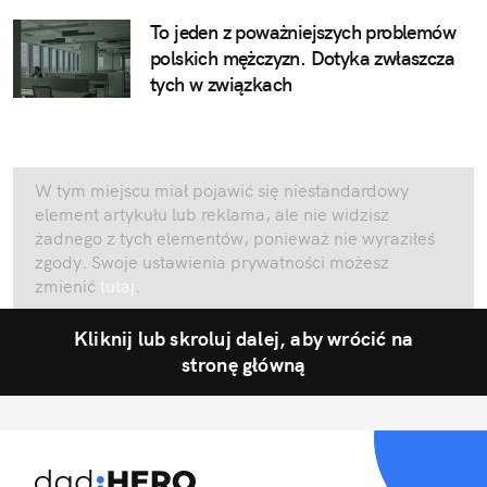
To jeden z poważniejszych problemów
polskich mężczyzn. Dotyka zwłaszcza
tych w związkach
W tym miejscu miał pojawić się niestandardowy
element artykułu lub reklama, ale nie widzisz
żadnego z tych elementów, ponieważ nie wyraziłeś
zgody. Swoje ustawienia prywatności możesz
zmienić
tutaj
.
Kliknij lub skroluj dalej, aby wrócić na
stronę główną