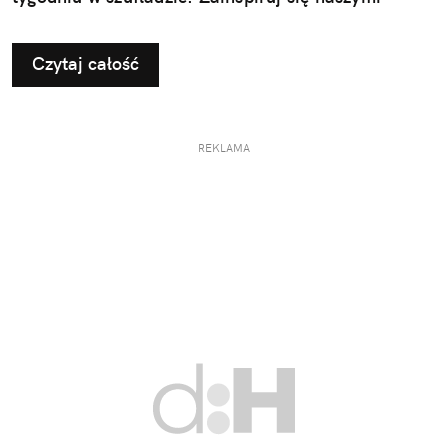
pomysłami na użyteczne i przemyślane prezenty dla
taty.
Czytaj całość
REKLAMA