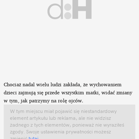
Chociaż nadal wielu ludzi zakłada, że wychowaniem
dzieci zajmują się przede wszystkim matki, widać zmiany
w tym, jak patrzymy na rolę ojców.
W tym miejscu miał pojawić się niestandardowy
element artykułu lub reklama, ale nie widzisz
żadnego z tych elementów, ponieważ nie wyraziłeś
zgody. Swoje ustawienia prywatności możesz
zmienić
tutaj
.