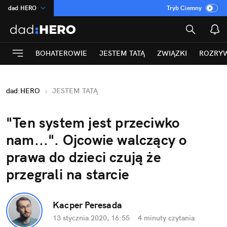
dad
:
HERO
Tryb Ciemny
na
:
Temat
INN
:
Poland
BOHATEROWIE
JESTEM TATĄ
ZWIĄZKI
ROZRY
ASZ
:
dziennik
mama
:
DU
dad
:
HERO
JESTEM TATĄ
Rozrywka
"Ten system jest przeciwko
nam...". Ojcowie walczący o
prawa do dzieci czują że
przegrali na starcie
Kacper Peresada
13 stycznia 2020, 16:55
·
4 minuty
czytania