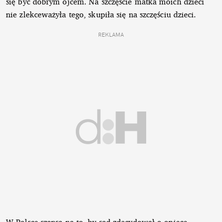
się być dobrym ojcem. Na szczęście matka moich dzieci
nie zlekceważyła tego, skupiła się na szczęściu dzieci.
REKLAMA
W Polsce szansa na to, by sąd zdecydował o opiece