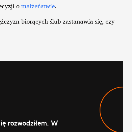
ecyzji o
małżeństwie
.
czyzn biorących ślub zastanawia się, czy
 się rozwodziłem. W