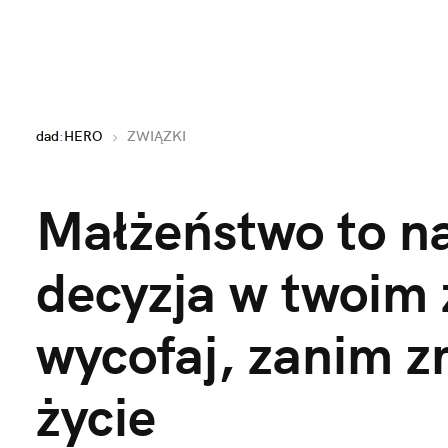
dad
:
HERO
ZWIĄZKI
Małżeństwo to na
decyzja w twoim ż
wycofaj, zanim z
życie