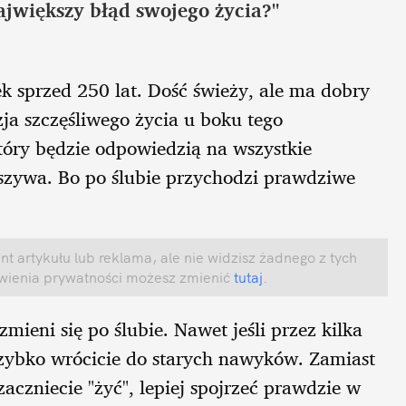
ajwiększy błąd swojego życia?"
 sprzed 250 lat. Dość świeży, ale ma dobry
izja szczęśliwego życia u boku tego
tóry będzie odpowiedzią na wszystkie
ałszywa. Bo po ślubie przychodzi prawdziwe
t artykułu lub reklama, ale nie widzisz żadnego z tych
awienia prywatności możesz zmienić
tutaj
.
zmieni się po ślubie. Nawet jeśli przez kilka
szybko wrócicie do starych nawyków. Zamiast
zaczniecie "żyć", lepiej spojrzeć prawdzie w