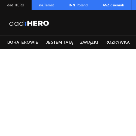
dad
:
HERO
na
:
Temat
INN
:
Poland
ASZ
:
dziennik
BOHATEROWIE
JESTEM TATĄ
ZWIĄZKI
ROZRYWKA