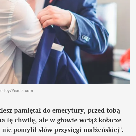
derley/Pexels.com
iesz pamiętał do emerytury, przed tobą
na tę chwilę, ale w głowie wciąż kołacze
m nie pomylił słów przysięgi małżeńskiej".