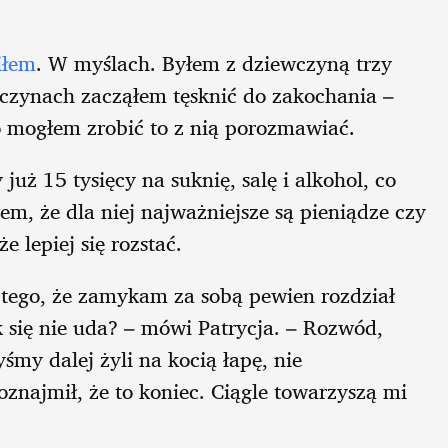
iłem
. W myślach. Byłem z dziewczyną trzy
adczynach zacząłem tęsknić do zakochania –
co mogłem zrobić to z nią porozmawiać.
już 15 tysięcy na suknię, salę i alkohol, co
em, że dla niej najważniejsze są pieniądze czy
 lepiej się rozstać.
 tego, że zamykam za sobą pewien rozdział
 się nie uda? – mówi Patrycja. – Rozwód,
śmy dalej żyli na kocią łapę, nie
znajmił, że to koniec. Ciągle towarzyszą mi