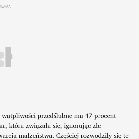
KLAMA
o wątpliwości przedślubne ma 47 procent
r, która związała się, ignorując złe
warcia małżeństwa. Częściej rozwodziły się te