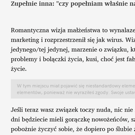
Zupełnie inna: "czy popełniam właśnie n
Romantyczna wizja małżeństwa to wynalazek
marketing i rozprzestrzenił się jak wirus. W
jedynego/tej jedynej, marzenie o związku, k
problemy i bolączki życia, kusi, choć jest f
życie.
W tym miejscu miał pojawić się niestandardowy elemen
elementów, ponieważ nie wyraziłeś zgody. Swoje ust
Jeśli teraz wasz związek toczy nuda, nic nie 
dni będziecie mieli gorączkę nowożeńców, 
pobożnie życzyć sobie, że dopiero po ślubie 