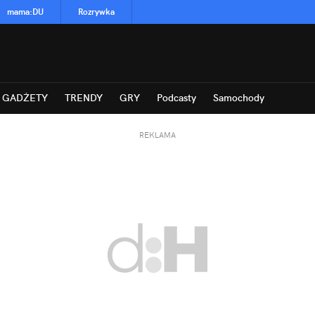
mama
:
DU
Rozrywka
GADŻETY
TRENDY
GRY
Podcasty
Samochody
REKLAMA