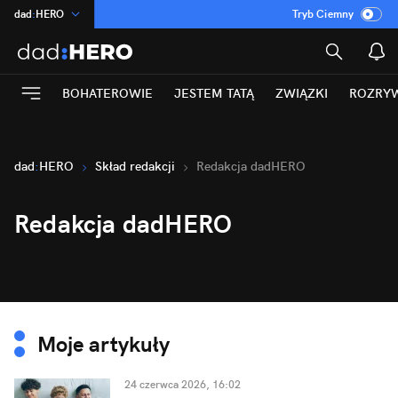
dad
:
HERO
Tryb Ciemny
na
:
Temat
INN
:
Poland
BOHATEROWIE
JESTEM TATĄ
ZWIĄZKI
ROZRY
ASZ
:
dziennik
mama
:
DU
Rozrywka
dad
:
HERO
Skład redakcji
Redakcja dadHERO
Redakcja dadHERO
Moje artykuły
24 czerwca 2026, 16:02