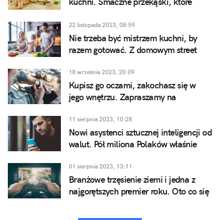
kuchni. Smaczne przekąski, które
przygotujesz razem z dziećmi
22 listopada 2023, 08:59
Nie trzeba być mistrzem kuchni, by
razem gotować. Z domowym street
foodem poradzi sobie cała rodzina
18 września 2023, 20:09
Kupisz go oczami, zakochasz się w
jego wnętrzu. Zapraszamy na
spotkanie ze smartwatchem idealnym
11 sierpnia 2023, 10:28
Nowi asystenci sztucznej inteligencji od
walut. Pół miliona Polaków właśnie
otrzymało darmowy dostęp
01 sierpnia 2023, 13:11
Branżowe trzęsienie ziemi i jedna z
najgorętszych premier roku. Oto co się
dzieje na rynku gier