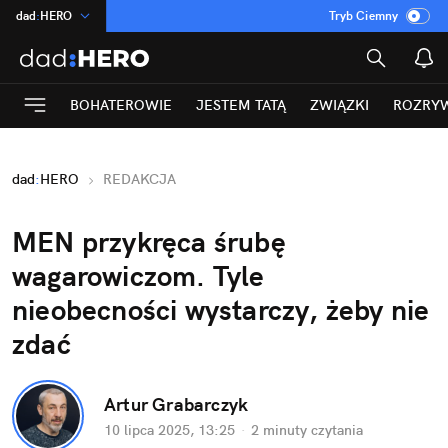
dad
:
HERO
Tryb Ciemny
na
:
Temat
INN
:
Poland
BOHATEROWIE
JESTEM TATĄ
ZWIĄZKI
ROZRY
ASZ
:
dziennik
mama
:
DU
dad
:
HERO
REDAKCJA
Rozrywka
MEN przykręca śrubę 
wagarowiczom. Tyle 
nieobecności wystarczy, żeby nie 
zdać 
Artur Grabarczyk
10 lipca 2025, 13:25
·
2 minuty
 czytania