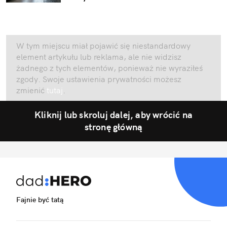
W tym miejscu miał pojawić się niestandardowy
element artykułu lub reklama, ale nie widzisz
żadnego z tych elementów, ponieważ nie wyraziłeś
zgody. Swoje ustawienia prywatności możesz
zmienić
tutaj
.
Kliknij lub skroluj dalej, aby wrócić na
stronę główną
Fajnie być tatą