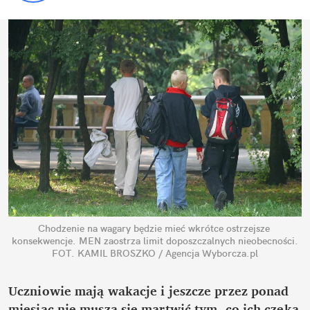
Chodzenie na wagary będzie mieć wkrótce ostrzejsze 
konsekwencje. MEN zaostrza limit doposzczalnych nieobecności.
FOT. KAMIL BROSZKO / Agencja Wyborcza.pl
Uczniowie mają wakacje i jeszcze przez ponad 
miesiąc nie muszą się martwić tym, co ich czeka 