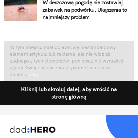
W deszczową pogodę nie zostawiaj
zabawek na podwórku. Ukąszenia to
najmniejszy problem
W tym miejscu miał pojawić się niestandardowy
element artykułu lub reklama, ale nie widzisz
żadnego z tych elementów, ponieważ nie wyraziłeś
zgody. Swoje ustawienia prywatności możesz
zmienić
tutaj
.
Kliknij lub skroluj dalej, aby wrócić na
stronę główną