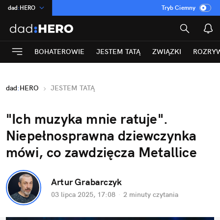
dad
:
HERO
Tryb Ciemny
na
:
Temat
INN
:
Poland
BOHATEROWIE
JESTEM TATĄ
ZWIĄZKI
ROZRY
ASZ
:
dziennik
mama
:
DU
dad
:
HERO
JESTEM TATĄ
Rozrywka
"Ich muzyka mnie ratuje". 
Niepełnosprawna dziewczynka 
mówi, co zawdzięcza Metallice
Artur Grabarczyk
03 lipca 2025, 17:08
·
2 minuty
 czytania