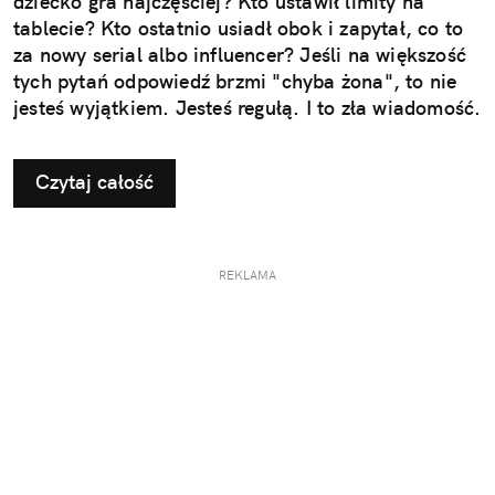
dziecko gra najczęściej? Kto ustawił limity na
tablecie? Kto ostatnio usiadł obok i zapytał, co to
za nowy serial albo influencer? Jeśli na większość
tych pytań odpowiedź brzmi "chyba żona", to nie
jesteś wyjątkiem. Jesteś regułą. I to zła wiadomość.
Czytaj całość
REKLAMA