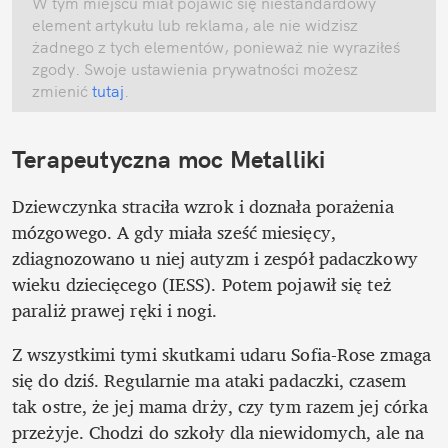
W tym miejscu miał pojawić się niestandardowy 
element artykułu lub reklama, ale nie widzisz 
żadnego z tych elementów, ponieważ nie wyraziłeś 
zgody. Swoje ustawienia prywatności możesz 
zmienić
 tutaj
.
Terapeutyczna moc Metalliki
Dziewczynka straciła wzrok i doznała porażenia 
mózgowego. A gdy miała sześć miesięcy, 
zdiagnozowano u niej autyzm i zespół padaczkowy 
wieku dziecięcego (IESS). Potem pojawił się też 
paraliż prawej ręki i nogi.
Z wszystkimi tymi skutkami udaru Sofia-Rose zmaga 
się do dziś. Regularnie ma ataki padaczki, czasem 
tak ostre, że jej mama drży, czy tym razem jej córka 
przeżyje. Chodzi do szkoły dla niewidomych, ale na 