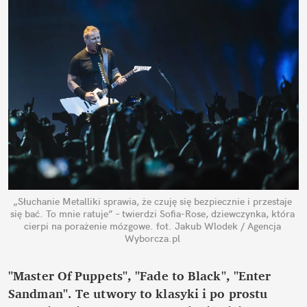
„Słuchanie Metalliki sprawia, że ​​czuję się bezpiecznie i przestaje 
się bać. To mnie ratuje” – twierdzi Sofia-Rose, dziewczynka, która 
cierpi na porażenie mózgowe.
fot. Jakub Wlodek / Agencja 
Wyborcza.pl
"Master Of Puppets", "Fade to Black", "Enter 
Sandman". Te utwory to klasyki i po prostu 