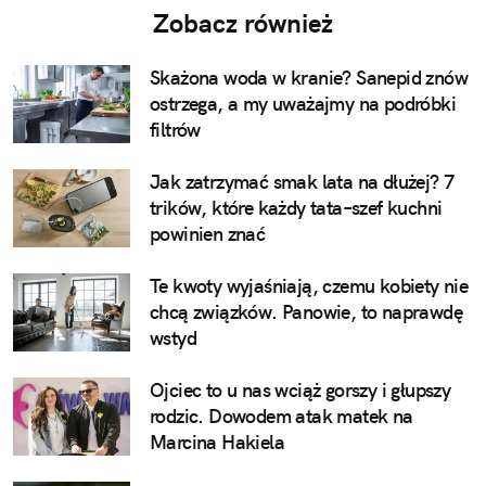
Zobacz również
Skażona woda w kranie? Sanepid znów
ostrzega, a my uważajmy na podróbki
filtrów
Jak zatrzymać smak lata na dłużej? 7
trików, które każdy tata–szef kuchni
powinien znać
Te kwoty wyjaśniają, czemu kobiety nie
chcą związków. Panowie, to naprawdę
wstyd
Ojciec to u nas wciąż gorszy i głupszy
rodzic. Dowodem atak matek na
Marcina Hakiela