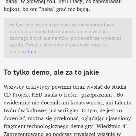
"babę" w głównej roli. Byli i tacy, co zapowiadali 
bojkot, bo oni "babą" grać nie będą.
W tym miejscu miał pojawić się niestandardowy 
element artykułu lub reklama, ale nie widzisz 
żadnego z tych elementów, ponieważ nie wyraziłeś 
zgody. Swoje ustawienia prywatności możesz 
zmienić
 tutaj
.
To tylko demo, ale za to jakie
Wszyscy ci krytycy powinni teraz wysłać do studia 
CD Projekt RED maila o treści: "przepraszam". Bo 
ewidentnie nie docenili ani kreatywności, ani talentu 
twórców kultowej już serii gier. O tym, że jest co 
doceniać, można się przekonać, oglądając ujawniony 
fragment technologicznego dema gry "Wiedźmin 4". 
Zaprezentowano go podczas trwającej właśnie w 