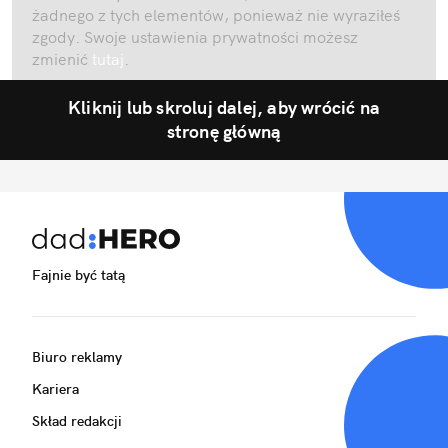
żadnego z tych elementów, ponieważ nie wyraziłeś
zgody. Swoje ustawienia prywatności możesz
zmienić
tutaj
.
Kliknij lub skroluj dalej, aby wrócić na
stronę główną
Fajnie być tatą
Biuro reklamy
Kariera
Skład redakcji