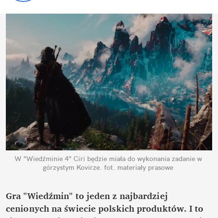
W "Wiedźminie 4" Ciri będzie miała do wykonania zadanie w 
górzystym Kovirze.
fot. materiały prasowe
Gra "Wiedźmin" to jeden z najbardziej 
cenionych na świecie polskich produktów. I to 