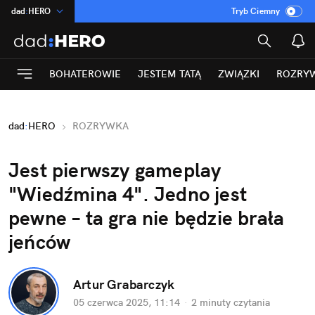
dad
:
HERO
Tryb Ciemny
na
:
Temat
INN
:
Poland
BOHATEROWIE
JESTEM TATĄ
ZWIĄZKI
ROZRY
ASZ
:
dziennik
mama
:
DU
dad
:
HERO
ROZRYWKA
Rozrywka
Jest pierwszy gameplay 
"Wiedźmina 4". Jedno jest 
pewne – ta gra nie będzie brała 
jeńców 
Artur Grabarczyk
05 czerwca 2025, 11:14
·
2 minuty
 czytania