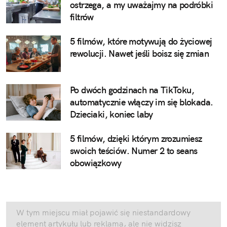
ostrzega, a my uważajmy na podróbki
filtrów
5 filmów, które motywują do życiowej
rewolucji. Nawet jeśli boisz się zmian
Po dwóch godzinach na TikToku,
automatycznie włączy im się blokada.
Dzieciaki, koniec laby
5 filmów, dzięki którym zrozumiesz
swoich teściów. Numer 2 to seans
obowiązkowy
W tym miejscu miał pojawić się niestandardowy
element artykułu lub reklama, ale nie widzisz