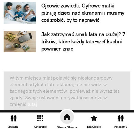
Ojcowie zawiedli. Cyfrowe matki
pilnują dzieci nad ekranami i musimy
coś zrobić, by to naprawić
Jak zatrzymać smak lata na dłużej? 7
trików, które każdy tata–szef kuchni
powinien znać
W tym miejscu miał pojawić się niestandardowy
element artykułu lub reklama, ale nie widzisz
żadnego z tych elementów, ponieważ nie wyraziłeś
zgody. Swoje ustawienia prywatności możesz
zmienić
tutaj
.
Kliknij lub skroluj dalej, aby wrócić na
stronę główną
Związki
Kategorie
Dla Ciebie
Polecamy
Strona Główna