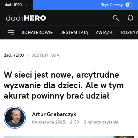
dad
:
HERO
Tryb Ciemny
na
:
Temat
INN
:
Poland
BOHATEROWIE
JESTEM TATĄ
ZWIĄZKI
ROZRY
ASZ
:
dziennik
mama
:
DU
dad
:
HERO
JESTEM TATĄ
Rozrywka
W sieci jest nowe, arcytrudne 
wyzwanie dla dzieci. Ale w tym 
akurat powinny brać udział 
Artur Grabarczyk
04 czerwca 2025, 12:33
·
2 minuty
 czytania