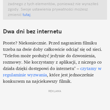
żadnego z tych elementów, ponieważ nie wyraziłeś 
zgody. Swoje ustawienia prywatności możesz 
zmienić
 tutaj
.
Dwa dni bez internetu
Proste? Niekoniecznie. Przed nagraniem filmiku 
trzeba na dwie doby całkowicie odciąć się od sieci. 
"Telefon może posłużyć jedynie do dzwonienia, 
rozmowy. Nie korzystamy z aplikacji, z niczego co 
działa dzięki dostępowi do internetu" – 
czytamy w 
regulaminie wyzwania
, które jest jednocześnie 
konkursem na najciekawszy filmik.  
REKLAMA 