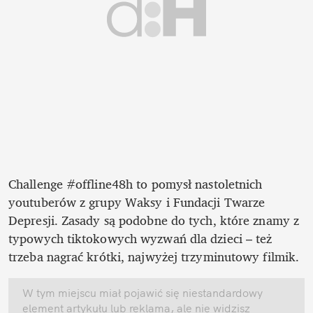
Challenge #offline48h to pomysł nastoletnich 
youtuberów z grupy Waksy i Fundacji Twarze 
Depresji. Zasady są podobne do tych, które znamy z 
typowych tiktokowych wyzwań dla dzieci – też 
trzeba nagrać krótki, najwyżej trzyminutowy filmik. 
W tym miejscu miał pojawić się niestandardowy 
element artykułu lub reklama, ale nie widzisz 