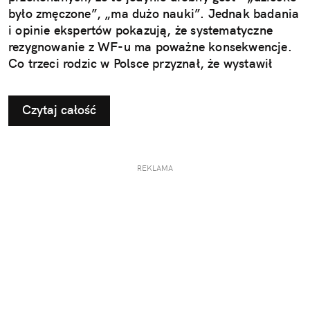
było zmęczone”, „ma dużo nauki”. Jednak badania
i opinie ekspertów pokazują, że systematyczne
rezygnowanie z WF-u ma poważne konsekwencje.
Co trzeci rodzic w Polsce przyznał, że wystawił
dziecku nieuzasadnione zwolnienie z zajęć
ruchowych. Ta pozornie niewinna decyzja w
Czytaj całość
dłuższej perspektywie odbiera najmłodszym szansę
na prawidłowy rozwój i budowanie odporności, a
także sprzyja powstawaniu problemów, które
ujawniają się dopiero w dorosłym życiu.
REKLAMA