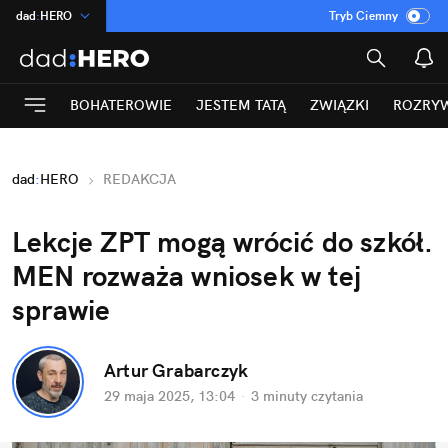
dad
:
HERO
Tryb Ciemny
na
:
Temat
INN
:
Poland
BOHATEROWIE
JESTEM TATĄ
ZWIĄZKI
ROZRY
ASZ
:
dziennik
mama
:
DU
dad
:
HERO
REDAKCJA
Rozrywka
Lekcje ZPT mogą wrócić do szkół. 
MEN rozważa wniosek w tej 
sprawie 
Artur Grabarczyk
29 maja 2025, 13:04
·
3 minuty
 czytania