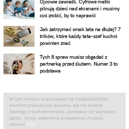
Ojcowie zawiedli. Cyfrowe matki
pilnują dzieci nad ekranami i musimy
coś zrobić, by to naprawić
Jak zatrzymać smak lata na dłużej? 7
trików, które każdy tata–szef kuchni
powinien znać
Tych 8 spraw musisz obgadać z
partnerką przed ślubem. Numer 3 to
podstawa
W tym miejscu miał pojawić się niestandardowy
element artykułu lub reklama, ale nie widzisz
żadnego z tych elementów, ponieważ nie wyraziłeś
zgody. Swoje ustawienia prywatności możesz
zmienić
tutaj
.