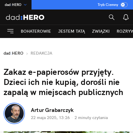
dad
:
HERO
Tryb Ciemny
na
:
Temat
INN
:
Poland
BOHATEROWIE
JESTEM TATĄ
ZWIĄZKI
ROZRY
ASZ
:
dziennik
mama
:
DU
dad
:
HERO
REDAKCJA
Rozrywka
Zakaz e-papierosów przyjęty. 
Dzieci ich nie kupią, dorośli nie 
zapalą w miejscach publicznych
Artur Grabarczyk
22 maja 2025, 13:26
·
2 minuty
 czytania