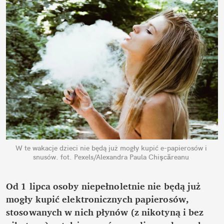
W te wakacje dzieci nie będą już mogły kupić e-papierosów i 
snusów.
fot. Pexels/Alexandra Paula Chişcăreanu
Od 1 lipca osoby niepełnoletnie nie będą już 
mogły kupić elektronicznych papierosów, 
stosowanych w nich płynów (z nikotyną i bez 