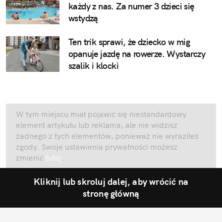
każdy z nas. Za numer 3 dzieci się
wstydzą
Ten trik sprawi, że dziecko w mig
opanuje jazdę na rowerze. Wystarczy
szalik i klocki
W tym miejscu miał pojawić się niestandardowy
element artykułu lub reklama, ale nie widzisz
żadnego z tych elementów, ponieważ nie wyraziłeś
zgody. Swoje ustawienia prywatności możesz
zmienić
tutaj
.
Kliknij lub skroluj dalej, aby wrócić na
stronę główną