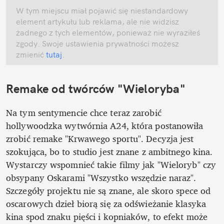
W tym miejscu miał pojawić się niestandardowy 
element artykułu lub reklama, ale nie widzisz 
żadnego z tych elementów, ponieważ nie wyraziłeś 
zgody. Swoje ustawienia prywatności możesz 
zmienić
 tutaj
.
Remake od twórców "Wieloryba"
Na tym sentymencie chce teraz zarobić 
hollywoodzka wytwórnia A24, która postanowiła 
zrobić remake "Krwawego sportu". Decyzja jest 
szokująca, bo to studio jest znane z ambitnego kina. 
Wystarczy wspomnieć takie filmy jak "Wieloryb" czy 
obsypany Oskarami "Wszystko wszędzie naraz". 
Szczegóły projektu nie są znane, ale skoro spece od 
oscarowych dzieł biorą się za odświeżanie klasyka 
kina spod znaku pięści i kopniaków, to efekt może 