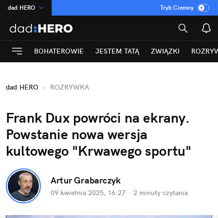
dad
:
HERO
Tryb Ciemny
na
:
Temat
INN
:
Poland
BOHATEROWIE
JESTEM TATĄ
ZWIĄZKI
ROZRY
ASZ
:
dziennik
mama
:
DU
dad
:
HERO
ROZRYWKA
Rozrywka
Frank Dux powróci na ekrany. 
Powstanie nowa wersja 
kultowego "Krwawego sportu"
Artur Grabarczyk
09 kwietnia 2025, 16:27
·
2 minuty
 czytania