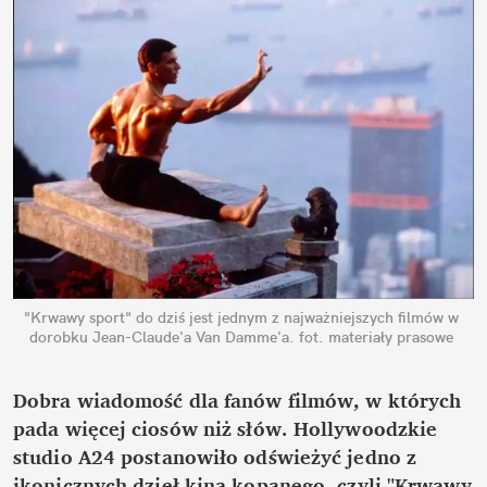
"Krwawy sport" do dziś jest jednym z najważniejszych filmów w 
dorobku Jean-Claude'a Van Damme'a.
fot. materiały prasowe
Dobra wiadomość dla fanów filmów, w których 
pada więcej ciosów niż słów. Hollywoodzkie 
studio A24 postanowiło odświeżyć jedno z 
ikonicznych dzieł kina kopanego, czyli "Krwawy 