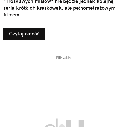
"Troskliwych misiów" nie będzie jednak kolejną
serią krótkich kreskówek, ale pełnometrażowym
filmem.
Czytaj całość
REKLAMA