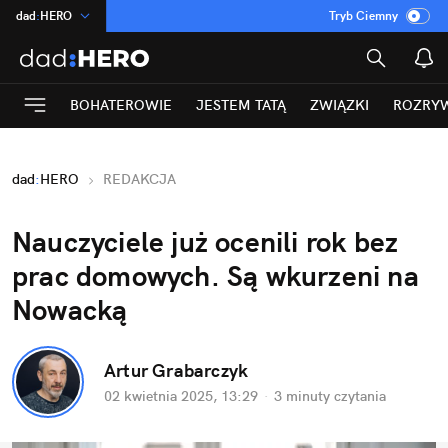
dad
:
HERO
Tryb Ciemny
na
:
Temat
INN
:
Poland
BOHATEROWIE
JESTEM TATĄ
ZWIĄZKI
ROZRY
ASZ
:
dziennik
mama
:
DU
dad
:
HERO
REDAKCJA
Rozrywka
Nauczyciele już ocenili rok bez 
prac domowych. Są wkurzeni na 
Nowacką
Artur Grabarczyk
02 kwietnia 2025, 13:29
·
3 minuty
 czytania