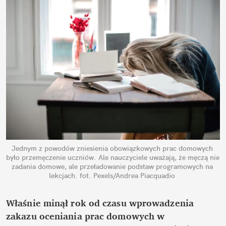
Jednym z powodów zniesienia obowiązkowych prac domowych 
było przemęczenie uczniów. Ale nauczyciele uważają, że męczą nie 
zadania domowe, ale przeładowanie podstaw programowych na 
lekcjach.
fot. Pexels/Andrea Piacquadio
Właśnie minął rok od czasu wprowadzenia 
zakazu oceniania prac domowych w 