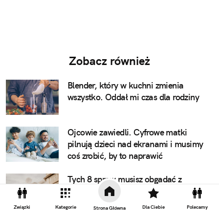
Zobacz również
Blender, który w kuchni zmienia
wszystko. Oddał mi czas dla rodziny
Ojcowie zawiedli. Cyfrowe matki
pilnują dzieci nad ekranami i musimy
coś zrobić, by to naprawić
Tych 8 spraw musisz obgadać z
partnerką przed ślubem. Numer 3 to
podstawa
Związki
Kategorie
Dla Ciebie
Polecamy
Strona Główna