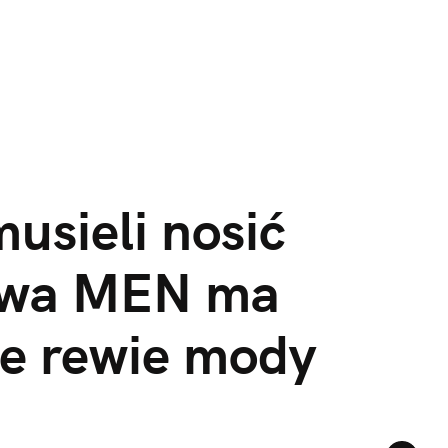
sieli nosić 
owa MEN ma 
e rewie mody 