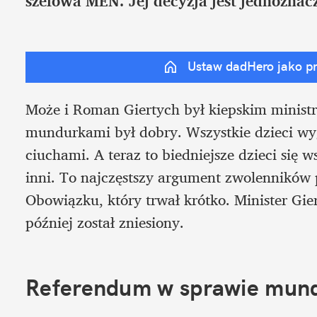
szefowa MEN. Jej decyzja jest jednoznac
Ustaw dadHero jako p
Może i Roman Giertych był kiepskim ministrem
mundurkami był dobry. Wszystkie dzieci wyg
ciuchami. A teraz to biedniejsze dzieci się 
inni. To najczęstszy argument zwolenników
Obowiązku, który trwał krótko. Minister Gie
później został zniesiony.
Referendum w sprawie mun