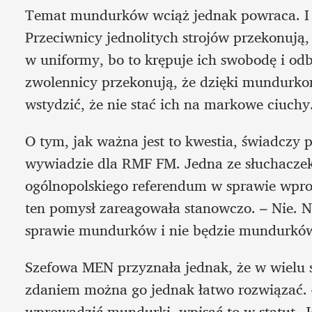
Temat mundurków wciąż jednak powraca. I dz
Przeciwnicy jednolitych strojów przekonują,
w uniformy, bo to krępuje ich swobodę i odbi
zwolennicy przekonują, że dzięki mundurkom
wstydzić, że nie stać ich na markowe ciuchy
O tym, jak ważna jest to kwestia, świadczy 
wywiadzie dla RMF FM. Jedna ze słuchaczek
ogólnopolskiego referendum w sprawie wp
ten pomysł zareagowała stanowczo. – Nie. N
sprawie mundurków i nie będzie mundurków
Szefowa MEN przyznała jednak, że w wielu sz
zdaniem można go jednak łatwo rozwiązać. 
wprowadzić mundurki, wpisać to w statut. Je