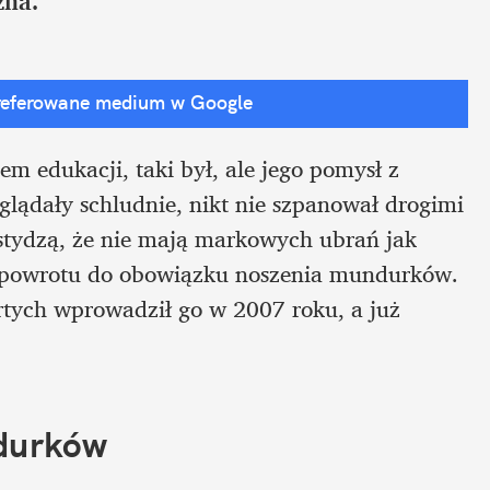
zna.
referowane medium w Google
 edukacji, taki był, ale jego pomysł z 
lądały schludnie, nikt nie szpanował drogimi 
wstydzą, że nie mają markowych ubrań jak 
 powrotu do obowiązku noszenia mundurków. 
rtych wprowadził go w 2007 roku, a już 
durków