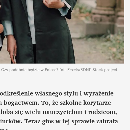
 Czy podobnie będzie w Polsce?
fot. Pexels/RDNE Stock project
odkreślenie własnego stylu i wyrażenie 
 bogactwem. To, że szkolne korytarze 
oba się wielu nauczycielom i rodzicom, 
rków. Teraz głos w tej sprawie zabrała 