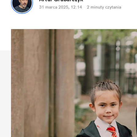
31 marca 2025, 12:14
·
2 minuty
 czytania