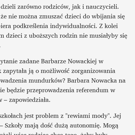
ieli zarówno rodziców, jak i nauczycieli. 
 że nie można zmuszać dzieci do wbijania się 
era podkreślenia indywidualności. Z kolei 
 dzieci z uboższych rodzin nie musiałyby się 
.
pytanie zadane Barbarze Nowackiej w 
 zapytała ją o możliwość zorganizowania 
rowadzenia mundurków? Barbara Nowacka na 
ie będzie przeprowadzenia referendum w 
 – zapowiedziała. 
kołach jest problem z "rewiami mody". Jej 
– Szkoły mają dość dużą autonomię. Mogą 
żeli więc rodzice chcą tego, żeby były 