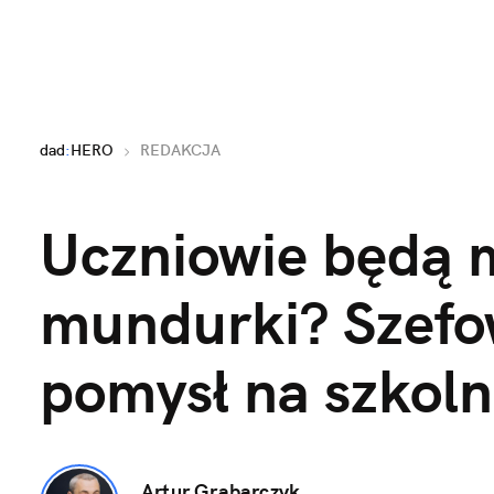
dad
:
HERO
REDAKCJA
Uczniowie będą mu
mundurki? Szef
pomysł na szkoln
Artur Grabarczyk