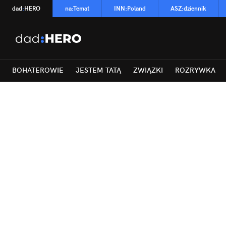
dad
:
HERO
na
:
Temat
INN
:
Poland
ASZ
:
dziennik
BOHATEROWIE
JESTEM TATĄ
ZWIĄZKI
ROZRYWKA