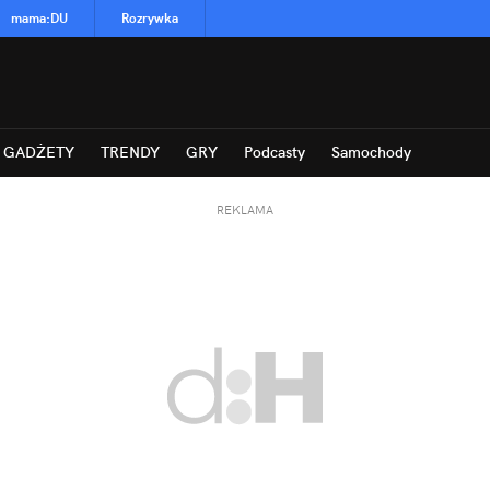
mama
:
DU
Rozrywka
GADŻETY
TRENDY
GRY
Podcasty
Samochody
REKLAMA