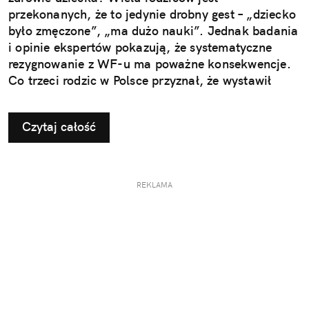
przekonanych, że to jedynie drobny gest – „dziecko
było zmęczone”, „ma dużo nauki”. Jednak badania
i opinie ekspertów pokazują, że systematyczne
rezygnowanie z WF-u ma poważne konsekwencje.
Co trzeci rodzic w Polsce przyznał, że wystawił
dziecku nieuzasadnione zwolnienie z zajęć
ruchowych. Ta pozornie niewinna decyzja w
Czytaj całość
dłuższej perspektywie odbiera najmłodszym szansę
na prawidłowy rozwój i budowanie odporności, a
także sprzyja powstawaniu problemów, które
ujawniają się dopiero w dorosłym życiu.
REKLAMA