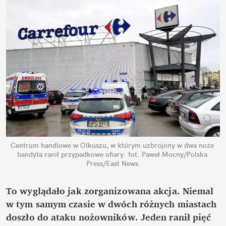
Centrum handlowe w Olkuszu, w którym uzbrojony w dwa noże 
bandyta ranił przypadkowe ofiary.
fot. Paweł Mocny/Polska 
Press/East News
To wyglądało jak zorganizowana akcja. Niemal 
w tym samym czasie w dwóch różnych miastach 
doszło do ataku nożowników. Jeden ranił pięć 