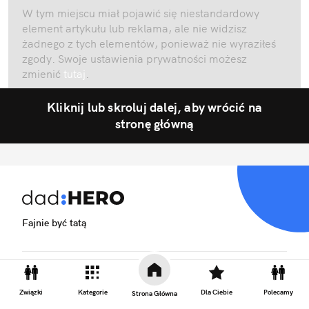
W tym miejscu miał pojawić się niestandardowy
element artykułu lub reklama, ale nie widzisz
żadnego z tych elementów, ponieważ nie wyraziłeś
zgody. Swoje ustawienia prywatności możesz
zmienić
tutaj
.
Kliknij lub skroluj dalej, aby wrócić na
stronę główną
Fajnie być tatą
Biuro reklamy
Związki
Kategorie
Dla Ciebie
Polecamy
Strona Główna
Kariera