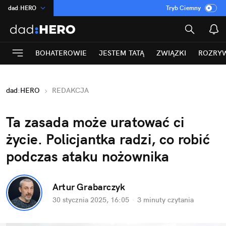
dad
:
HERO
Tryb Ciemny
na
:
Temat
INN
:
Poland
BOHATEROWIE
JESTEM TATĄ
ZWIĄZKI
ROZRY
ASZ
:
dziennik
mama
:
DU
dad
:
HERO
REDAKCJA
Rozrywka
Ta zasada może uratować ci 
życie. Policjantka radzi, co robić 
podczas ataku nożownika
Artur Grabarczyk
30 stycznia 2025, 16:05
·
3 minuty
 czytania