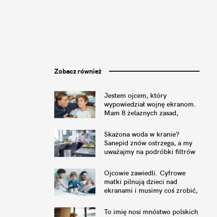
Zobacz również
Jestem ojcem, który
wypowiedział wojnę ekranom.
Mam 8 żelaznych zasad,
których trzymamy się w domu
Skażona woda w kranie?
Sanepid znów ostrzega, a my
uważajmy na podróbki filtrów
Ojcowie zawiedli. Cyfrowe
matki pilnują dzieci nad
ekranami i musimy coś zrobić,
by to naprawić
To imię nosi mnóstwo polskich