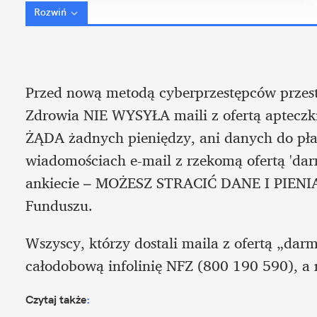
Rozwiń
Przed nową metodą cyberprzestępców przest
Zdrowia NIE WYSYŁA maili z ofertą apteczki
ŻĄDA żadnych pieniędzy, ani danych do płatno
wiadomościach e-mail z rzekomą ofertą 'darm
ankiecie – MOŻESZ STRACIĆ DANE I PIENIĄDZ
Funduszu.
Wszyscy, którzy dostali maila z ofertą „dar
całodobową infolinię NFZ (800 190 590), a na
Czytaj także
: