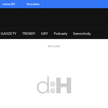
mama
:
DU
Rozrywka
GADŻETY
TRENDY
GRY
Podcasty
Samochody
REKLAMA