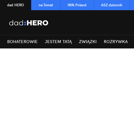
dad
:
HERO
na
:
Temat
INN
:
Poland
ASZ
:
dziennik
BOHATEROWIE
JESTEM TATĄ
ZWIĄZKI
ROZRYWKA