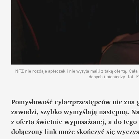
NFZ nie rozdaje apteczek i nie wysyła maili z taką ofertą. Ca
danych i pieniędzy.
fot. 
Pomysłowość cyberprzestępców nie zna gr
zawodzi, szybko wymyślają następną. Na
z ofertą świetnie wyposażonej, a do tego
dołączony link może skończyć się wyczys