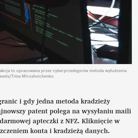
ła akcja to opracowana przez cyberprzestępców metoda wyłudzenia 
Pexels/Tima Miroshnichenko
anic i gdy jedna metoda kradzieży 
jnowszy patent polega na wysyłaniu maili 
 darmowej apteczki z NFZ. Kliknięcie w 
zczeniem konta i kradzieżą danych.