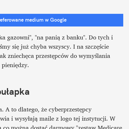
referowane medium w Google
a gazowni", "na panią z banku". Do tych i 
my się już chyba wszyscy. I na szczęście 
dnak zniechęca przestępców do wymyślania 
 pieniędzy.
pułapka
 A to dlatego, że cyberprzestępcy 
 i wysyłają maile z logo tej instytucji. W 
 za co można dostać darmowy "zestaw Medicare 