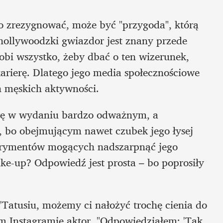
 zrezygnować, może być "przygoda", którą 
ollywoodzki gwiazdor jest znany przede 
obi wszystko, żeby dbać o ten wizerunek, 
rierę. Dlatego jego media społecznościowe 
ch męskich aktywności.
się w wydaniu bardzo odważnym, a 
, bo obejmującym nawet czubek jego łysej 
perymentów mogących nadszarpnąć jego 
e-up? Odpowiedź jest prosta – bo poprosiły 
 'Tatusiu, możemy ci nałożyć trochę cienia do 
im Instagramie aktor. "Odpowiedziałem: 'Tak, 