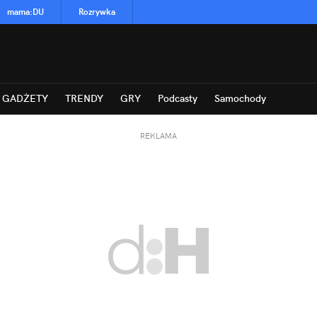
mama
:
DU
Rozrywka
GADŻETY
TRENDY
GRY
Podcasty
Samochody
REKLAMA