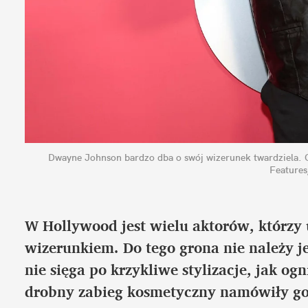
Dwayne Johnson bardzo dba o swój wizerunek twardziela.
Features
W Hollywood jest wielu aktorów, którzy
wizerunkiem. Do tego grona nie należy 
nie sięga po krzykliwe stylizacje, jak og
drobny zabieg kosmetyczny namówiły go 