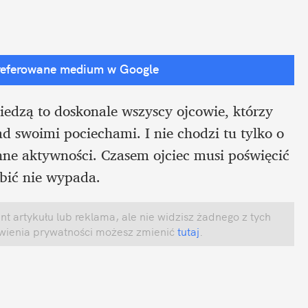
referowane medium w Google
zą to doskonale wszyscy ojcowie, którzy 
 swoimi pociechami. I nie chodzi tu tylko o 
ne aktywności. Czasem ojciec musi poświęcić 
obić nie wypada.
 artykułu lub reklama, ale nie widzisz żadnego z tych 
awienia prywatności możesz zmienić
 tutaj
.