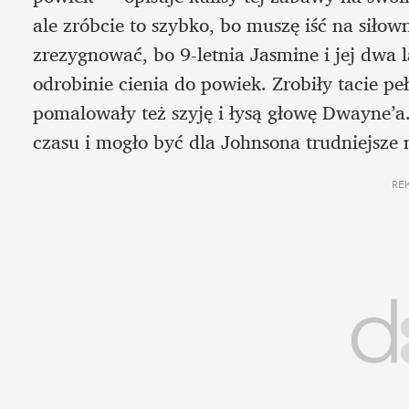
ale zróbcie to szybko, bo muszę iść na siłow
zrezygnować, bo 9-letnia Jasmine i jej dwa l
odrobinie cienia do powiek. Zrobiły tacie pe
pomalowały też szyję i łysą głowę Dwayne’a
czasu i mogło być dla Johnsona trudniejsze n
RE