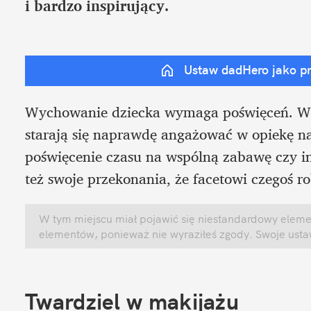
i bardzo inspirujący.
Ustaw dadHero jako p
Wychowanie dziecka wymaga poświęceń. Wied
starają się naprawdę angażować w opiekę nad
poświęcenie czasu na wspólną zabawę czy in
też swoje przekonania, że facetowi czegoś r
W tym miejscu miał pojawić się niestandardowy element
elementów, ponieważ nie wyraziłeś zgody. Swoje ust
Twardziel w makijażu