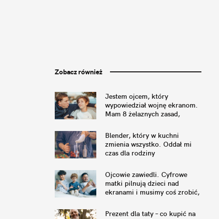
Zobacz również
Jestem ojcem, który
wypowiedział wojnę ekranom.
Mam 8 żelaznych zasad,
których trzymamy się w domu
Blender, który w kuchni
zmienia wszystko. Oddał mi
czas dla rodziny
Ojcowie zawiedli. Cyfrowe
matki pilnują dzieci nad
ekranami i musimy coś zrobić,
by to naprawić
Prezent dla taty – co kupić na