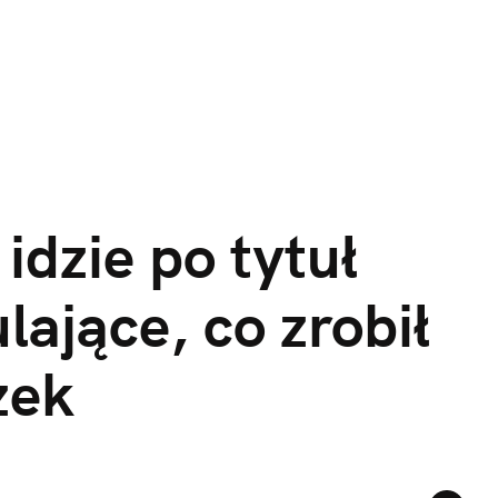
dzie po tytuł 
ające, co zrobił 
zek