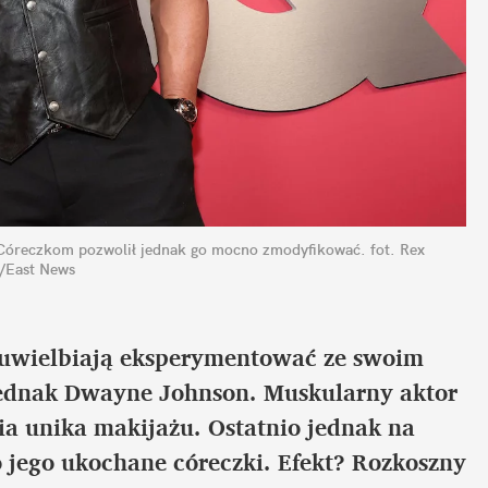
 Córeczkom pozwolił jednak go mocno zmodyfikować.
fot. Rex 
/East News
 uwielbiają eksperymentować ze swoim 
jednak Dwayne Johnson. Muskularny aktor 
nia unika makijażu. Ostatnio jednak na 
jego ukochane córeczki. Efekt? Rozkoszny 