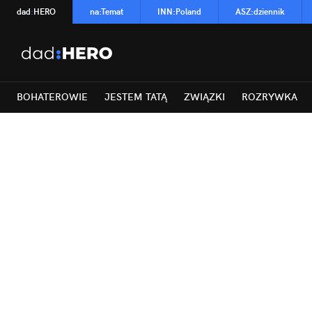
dad
:
HERO
na
:
Temat
INN
:
Poland
ASZ
:
dziennik
BOHATEROWIE
JESTEM TATĄ
ZWIĄZKI
ROZRYWKA