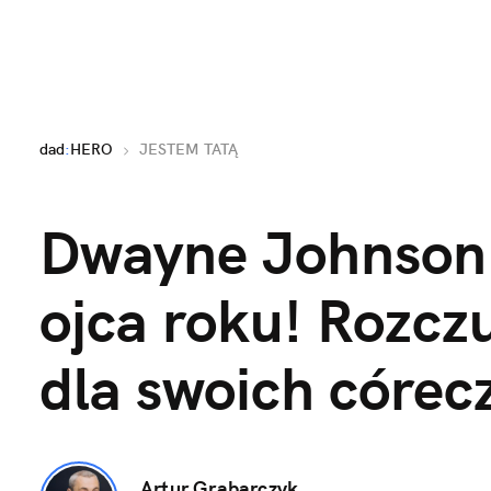
dad
:
HERO
JESTEM TATĄ
Dwayne Johnson i
ojca roku! Rozczul
dla swoich córec
Artur Grabarczyk