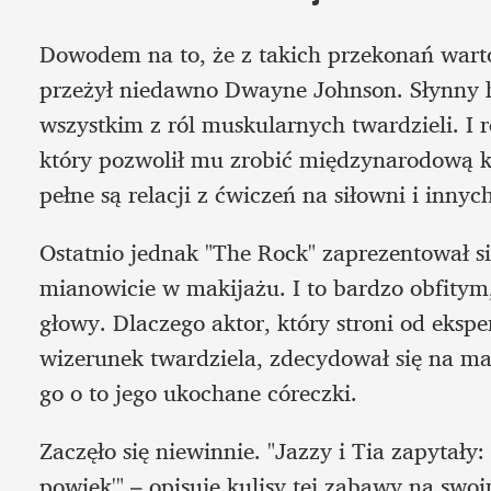
Dowodem na to, że z takich przekonań warto
przeżył niedawno Dwayne Johnson. Słynny h
wszystkim z ról muskularnych twardzieli. I r
który pozwolił mu zrobić międzynarodową ka
pełne są relacji z ćwiczeń na siłowni i inny
Ostatnio jednak "The Rock" zaprezentował 
mianowicie w makijażu. I to bardzo obfitym
głowy. Dlaczego aktor, który stroni od eks
wizerunek twardziela, zdecydował się na mak
go o to jego ukochane córeczki.
Zaczęło się niewinnie. "Jazzy i Tia zapytały:
powiek'" – opisuje kulisy tej zabawy na swo