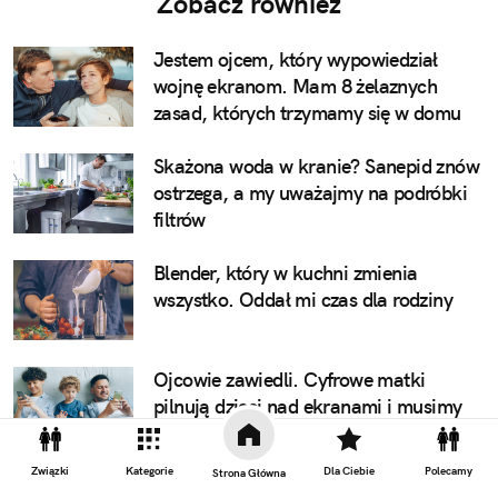
Zobacz również
Jestem ojcem, który wypowiedział
wojnę ekranom. Mam 8 żelaznych
zasad, których trzymamy się w domu
Skażona woda w kranie? Sanepid znów
ostrzega, a my uważajmy na podróbki
filtrów
Blender, który w kuchni zmienia
wszystko. Oddał mi czas dla rodziny
Ojcowie zawiedli. Cyfrowe matki
pilnują dzieci nad ekranami i musimy
coś zrobić, by to naprawić
Związki
Kategorie
Dla Ciebie
Polecamy
Strona Główna
Jak zatrzymać smak lata na dłużej? 7