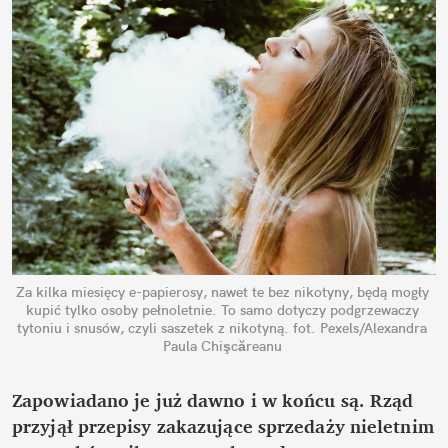
Za kilka miesięcy e-papierosy, nawet te bez nikotyny, będą mogły 
kupić tylko osoby pełnoletnie. To samo dotyczy podgrzewaczy 
tytoniu i snusów, czyli saszetek z nikotyną.
fot. Pexels/Alexandra 
Paula Chişcăreanu
Zapowiadano je już dawno i w końcu są. Rząd 
przyjął przepisy zakazujące sprzedaży nieletnim 