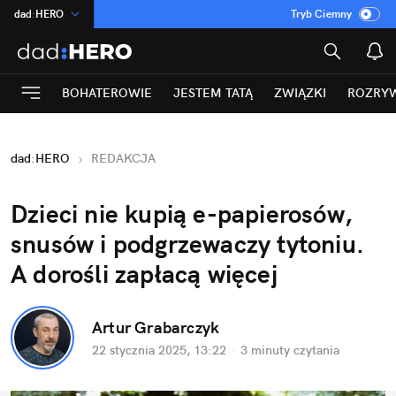
dad
:
HERO
Tryb Ciemny
na
:
Temat
INN
:
Poland
BOHATEROWIE
JESTEM TATĄ
ZWIĄZKI
ROZRY
ASZ
:
dziennik
mama
:
DU
dad
:
HERO
REDAKCJA
Rozrywka
Dzieci nie kupią e-papierosów, 
snusów i podgrzewaczy tytoniu. 
A dorośli zapłacą więcej
Artur Grabarczyk
22 stycznia 2025, 13:22
·
3 minuty
 czytania