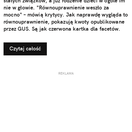
stałych związków, a już rodzenie dzieci w ogóle im
nie w głowie. "Równouprawnienie weszło za
mocno" – mówią krytycy. Jak naprawdę wygląda to
równouprawnienie, pokazują kwoty opublikowane
przez GUS. Są jak czerwona kartka dla facetów.
Czytaj całość
REKLAMA