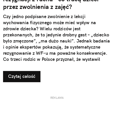
przez zwolnienia z zajęć?
Czy jedno podpisane zwolnienie z lekcji
wychowania fizycznego może mieć wpływ na
zdrowie dziecka? Wielu rodziców jest
przekonanych, że to jedynie drobny gest – „dziecko
było zmęczone”, „ma dużo nauki”. Jednak badania
i opinie ekspertów pokazują, że systematyczne
rezygnowanie z WF-u ma poważne konsekwencje.
Co trzeci rodzic w Polsce przyznał, że wystawił
dziecku nieuzasadnione zwolnienie z zajęć
ruchowych. Ta pozornie niewinna decyzja w
Czytaj całość
dłuższej perspektywie odbiera najmłodszym szansę
na prawidłowy rozwój i budowanie odporności, a
także sprzyja powstawaniu problemów, które
ujawniają się dopiero w dorosłym życiu.
REKLAMA