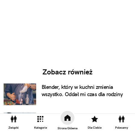
Zobacz również
Blender, który w kuchni zmienia
wszystko. Oddał mi czas dla rodziny
Ojcowie zawiedli. Cyfrowe matki
pilnują dzieci nad ekranami i musimy
Związki
Kategorie
Dla Ciebie
Polecamy
Strona Główna
coś zrobić, by to naprawić