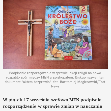
Podpisanie rozporządzenia w sprawie lekcji religii na nowo 
rozpaliło spór między MEN a Episkopatem. Biskup nazwali ten 
dokument "aktem bezprawia".
fot. Bartłomiej Magierowski/East 
News
W piątek 17 września szefowa MEN podpisała 
rozporządzenie w sprawie zmian w nauczaniu 