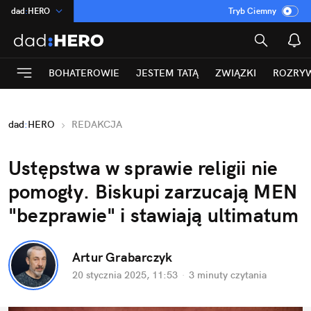
dad
:
HERO
Tryb Ciemny
na
:
Temat
INN
:
Poland
BOHATEROWIE
JESTEM TATĄ
ZWIĄZKI
ROZRY
ASZ
:
dziennik
mama
:
DU
dad
:
HERO
REDAKCJA
Rozrywka
Ustępstwa w sprawie religii nie 
pomogły. Biskupi zarzucają MEN 
"bezprawie" i stawiają ultimatum
Artur Grabarczyk
20 stycznia 2025, 11:53
·
3 minuty
 czytania