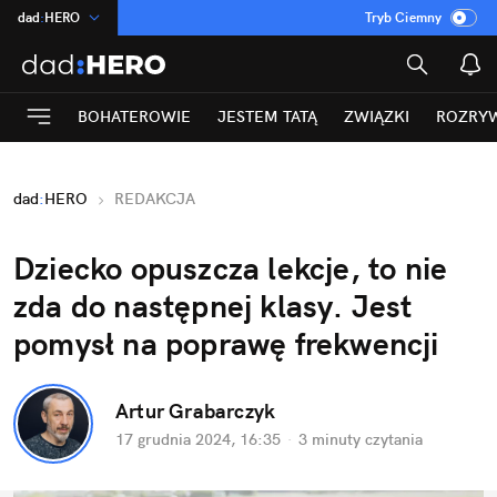
dad
:
HERO
Tryb Ciemny
na
:
Temat
INN
:
Poland
BOHATEROWIE
JESTEM TATĄ
ZWIĄZKI
ROZRY
ASZ
:
dziennik
mama
:
DU
dad
:
HERO
REDAKCJA
Rozrywka
Dziecko opuszcza lekcje, to nie 
zda do następnej klasy. Jest 
pomysł na poprawę frekwencji
Artur Grabarczyk
17 grudnia 2024, 16:35
·
3 minuty
 czytania