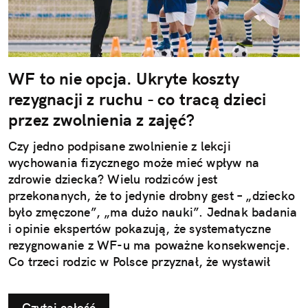
WF to nie opcja. Ukryte koszty
rezygnacji z ruchu - co tracą dzieci
przez zwolnienia z zajęć?
Czy jedno podpisane zwolnienie z lekcji
wychowania fizycznego może mieć wpływ na
zdrowie dziecka? Wielu rodziców jest
przekonanych, że to jedynie drobny gest – „dziecko
było zmęczone”, „ma dużo nauki”. Jednak badania
i opinie ekspertów pokazują, że systematyczne
rezygnowanie z WF-u ma poważne konsekwencje.
Co trzeci rodzic w Polsce przyznał, że wystawił
dziecku nieuzasadnione zwolnienie z zajęć
ruchowych. Ta pozornie niewinna decyzja w
Czytaj całość