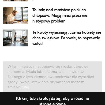
To imię nosi mnóstwo polskich
chłopców. Mogą mieć przez nie
nietypowy problem
Te kwoty wyjaśniają, czemu kobiety nie
chcą związków. Panowie, to naprawdę
wstyd
W tym miejscu miał pojawić się niestandardowy
element artykułu lub reklama, ale nie widzisz
żadnego z tych elementów, ponieważ nie wyraziłeś
zgody. Swoje ustawienia prywatności możesz
zmienić
tutaj
.
Kliknij lub skroluj dalej, aby wrócić na
stronę główną