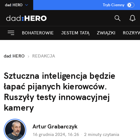
dad
:
HERO
Tryb Ciemny
na
:
Temat
INN
:
Poland
BOHATEROWIE
JESTEM TATĄ
ZWIĄZKI
ROZRY
ASZ
:
dziennik
mama
:
DU
dad
:
HERO
REDAKCJA
Rozrywka
Sztuczna inteligencja będzie 
łapać pijanych kierowców. 
Ruszyły testy innowacyjnej 
kamery
Artur Grabarczyk
16 grudnia 2024, 16:26
·
2 minuty
 czytania