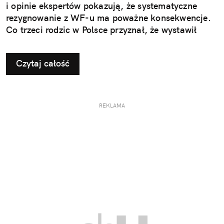
i opinie ekspertów pokazują, że systematyczne
rezygnowanie z WF-u ma poważne konsekwencje.
Co trzeci rodzic w Polsce przyznał, że wystawił
dziecku nieuzasadnione zwolnienie z zajęć
ruchowych. Ta pozornie niewinna decyzja w
Czytaj całość
dłuższej perspektywie odbiera najmłodszym szansę
na prawidłowy rozwój i budowanie odporności, a
także sprzyja powstawaniu problemów, które
ujawniają się dopiero w dorosłym życiu.
REKLAMA