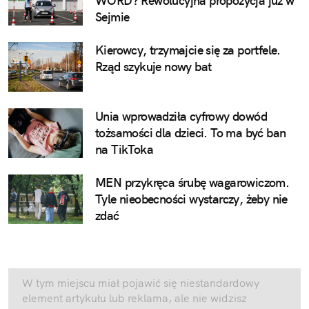
WORD? Rewolucyjna propozycja już w
Sejmie
Kierowcy, trzymajcie się za portfele.
Rząd szykuje nowy bat
Unia wprowadziła cyfrowy dowód
tożsamości dla dzieci. To ma być ban
na TikToka
MEN przykręca śrubę wagarowiczom.
Tyle nieobecności wystarczy, żeby nie
zdać
W tym miejscu miał pojawić się niestandardowy
element artykułu lub reklama, ale nie widzisz