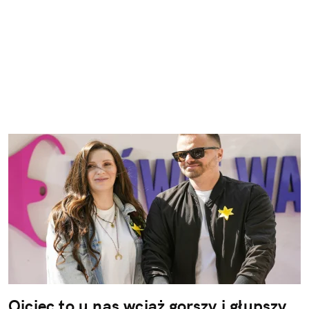
Ojciec to u nas wciąż gorszy i głupszy