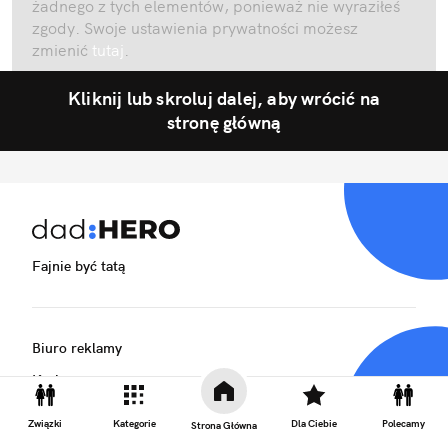
żadnego z tych elementów, ponieważ nie wyraziłeś
zgody. Swoje ustawienia prywatności możesz
zmienić
tutaj
.
Kliknij lub skroluj dalej, aby wrócić na
stronę główną
Fajnie być tatą
Biuro reklamy
Kariera
Skład redakcji
Związki
Kategorie
Dla Ciebie
Polecamy
Strona Główna
Kontakt