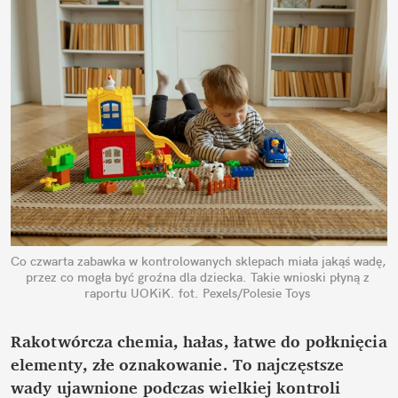
Co czwarta zabawka w kontrolowanych sklepach miała jakąś wadę, 
przez co mogła być groźna dla dziecka. Takie wnioski płyną z 
raportu UOKiK.
fot. Pexels/Polesie Toys
Rakotwórcza chemia, hałas, łatwe do połknięcia 
elementy, złe oznakowanie. To najczęstsze 
wady ujawnione podczas wielkiej kontroli 