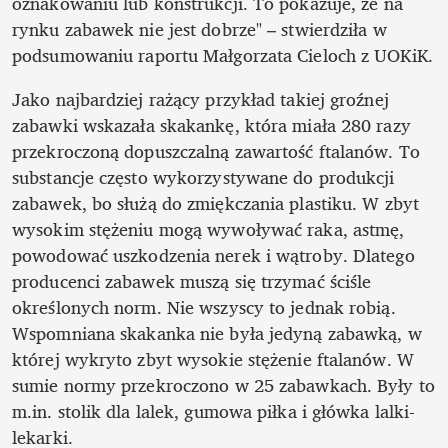
oznakowaniu lub konstrukcji. To pokazuje, że na 
rynku zabawek nie jest dobrze" – stwierdziła w 
podsumowaniu raportu Małgorzata Cieloch z UOKiK. 
Jako najbardziej rażący przykład takiej groźnej 
zabawki wskazała skakankę, która miała 280 razy 
przekroczoną dopuszczalną zawartość ftalanów. To 
substancje często wykorzystywane do produkcji 
zabawek, bo służą do zmiękczania plastiku. W zbyt 
wysokim stężeniu mogą wywoływać raka, astmę, 
powodować uszkodzenia nerek i wątroby. Dlatego 
producenci zabawek muszą się trzymać ściśle 
określonych norm. Nie wszyscy to jednak robią. 
Wspomniana skakanka nie była jedyną zabawką, w 
której wykryto zbyt wysokie stężenie ftalanów. W 
sumie normy przekroczono w 25 zabawkach. Były to 
m.in. stolik dla lalek, gumowa piłka i główka lalki-
lekarki.