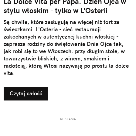
La Dolce Vita per Papà. Dzień Ojca w
stylu włoskim - tylko w L'Osterii
Są chwile, które zasługują na więcej niż tort ze
świeczkami. L'Osteria - sieć restauracji
zakochanych w autentycznej kuchni włoskiej -
zaprasza rodziny do świętowania Dnia Ojca tak,
jak robi się to we Włoszech: przy długim stole, w
towarzystwie bliskich, z winem, smakiem i
radością, którą Włosi nazywają po prostu la dolce
vita.
Czytaj całość
REKLAMA