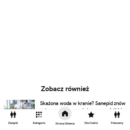
Zobacz również
Skażona woda w kranie? Sanepid znów
ostrzega, a my uważajmy na podróbki
filtrów
Związki
Kategorie
Dla Ciebie
Polecamy
Strona Główna