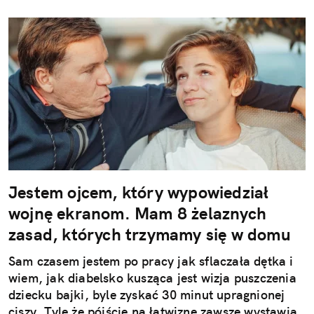
Jestem ojcem, który wypowiedział
wojnę ekranom. Mam 8 żelaznych
zasad, których trzymamy się w domu
Sam czasem jestem po pracy jak sflaczała dętka i
wiem, jak diabelsko kusząca jest wizja puszczenia
dziecku bajki, byle zyskać 30 minut upragnionej
ciszy. Tyle że pójście na łatwiznę zawsze wystawia