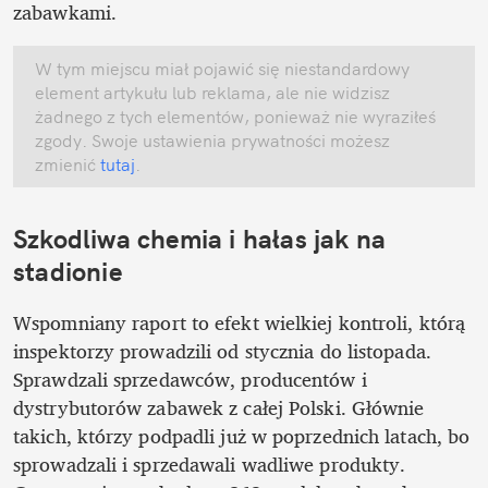
zabawkami.
W tym miejscu miał pojawić się niestandardowy 
element artykułu lub reklama, ale nie widzisz 
żadnego z tych elementów, ponieważ nie wyraziłeś 
zgody. Swoje ustawienia prywatności możesz 
zmienić
 tutaj
.
Szkodliwa chemia i hałas jak na 
stadionie
Wspomniany raport to efekt wielkiej kontroli, którą 
inspektorzy prowadzili od stycznia do listopada. 
Sprawdzali sprzedawców, producentów i 
dystrybutorów zabawek z całej Polski. Głównie 
takich, którzy podpadli już w poprzednich latach, bo 
sprowadzali i sprzedawali wadliwe produkty. 