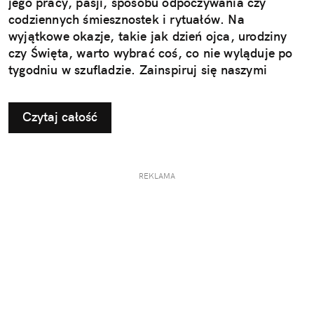
jego pracy, pasji, sposobu odpoczywania czy
codziennych śmiesznostek i rytuałów. Na
wyjątkowe okazje, takie jak dzień ojca, urodziny
czy Święta, warto wybrać coś, co nie wyląduje po
tygodniu w szufladzie. Zainspiruj się naszymi
pomysłami na użyteczne i przemyślane prezenty dla
taty.
Czytaj całość
REKLAMA