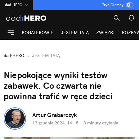
dad
:
HERO
Tryb Ciemny
na
:
Temat
INN
:
Poland
BOHATEROWIE
JESTEM TATĄ
ZWIĄZKI
ROZRY
ASZ
:
dziennik
mama
:
DU
dad
:
HERO
JESTEM TATĄ
Rozrywka
Niepokojące wyniki testów 
zabawek. Co czwarta nie 
powinna trafić w ręce dzieci
Artur Grabarczyk
13 grudnia 2024, 14:15
·
3 minuty
 czytania