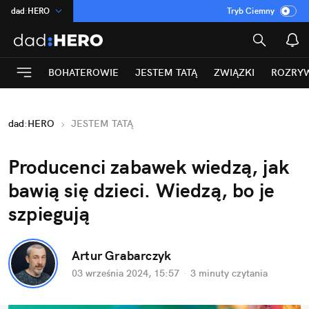
dad
:
HERO
Tryb Ciemny
na
:
Temat
INN
:
Poland
BOHATEROWIE
JESTEM TATĄ
ZWIĄZKI
ROZRY
ASZ
:
dziennik
mama
:
DU
dad
:
HERO
JESTEM TATĄ
Rozrywka
Producenci zabawek wiedzą, jak 
bawią się dzieci. Wiedzą, bo je 
szpiegują
Artur Grabarczyk
03 września 2024, 15:57
·
3 minuty
 czytania