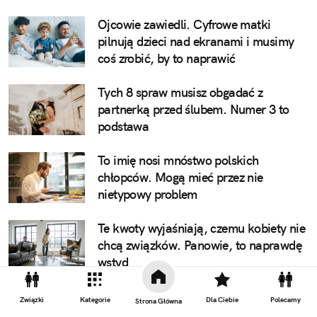
Ojcowie zawiedli. Cyfrowe matki
pilnują dzieci nad ekranami i musimy
coś zrobić, by to naprawić
Tych 8 spraw musisz obgadać z
partnerką przed ślubem. Numer 3 to
podstawa
To imię nosi mnóstwo polskich
chłopców. Mogą mieć przez nie
nietypowy problem
Te kwoty wyjaśniają, czemu kobiety nie
chcą związków. Panowie, to naprawdę
wstyd
Związki
Kategorie
Dla Ciebie
Polecamy
Strona Główna