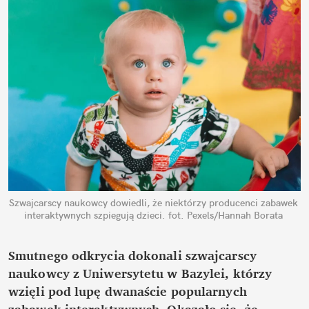
Szwajcarscy naukowcy dowiedli, że niektórzy producenci zabawek 
interaktywnych szpiegują dzieci.
fot. Pexels/Hannah Borata
Smutnego odkrycia dokonali szwajcarscy 
naukowcy z Uniwersytetu w Bazylei, którzy 
wzięli pod lupę dwanaście popularnych 
zabawek interaktywnych. Okazało się, że 