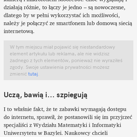
działają różnie, to łączy je jedno – są nowoczesne, 
dlatego by w pełni wykorzystać ich możliwości, 
należy je połączyć ze smartfonem lub domową siecią 
internetową.
W tym miejscu miał pojawić się niestandardowy 
element artykułu lub reklama, ale nie widzisz 
żadnego z tych elementów, ponieważ nie wyraziłeś 
zgody. Swoje ustawienia prywatności możesz 
zmienić
 tutaj
.
Uczą, bawią i... szpiegują
I to właśnie fakt, że te zabawki wymagają dostępu 
do internetu, sprawił, że postanowili się im przyjrzeć 
specjaliści z Wydziału Matematyki i Informatyki 
Uniwersytetu w Bazylei. Naukowcy chcieli 