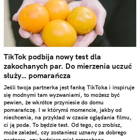
TikTok podbija nowy test dla
zakochanych par. Do mierzenia uczuć
służy… pomarańcza
Jeśli twoja partnerka jest fanką TikToka i inspiruje
się modnymi tam wyzwaniami, to możesz być
pewien, że wkrótce przyniesie do domu
pomarańczę. I w którymś momencie, jakby od
niechcenia, na przykład w czasie oglądania filmu,
ci ją poda. To będzie test. Od tego, co zrobisz,
może zależeć, czy zostaniesz uznany za dobrego
partnera, czy będziesz miał przerąbane.