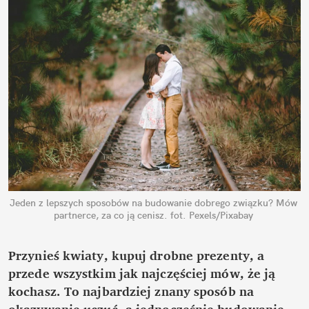
Jeden z lepszych sposobów na budowanie dobrego związku? Mów 
partnerce, za co ją cenisz.
fot. Pexels/Pixabay
Przynieś kwiaty, kupuj drobne prezenty, a 
przede wszystkim jak najczęściej mów, że ją 
kochasz. To najbardziej znany sposób na 
okazywanie uczuć, a jednocześnie budowanie 