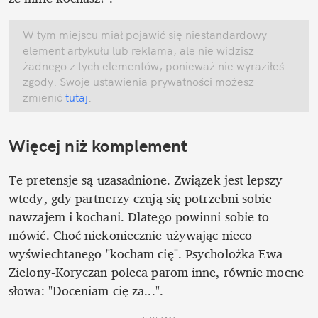
W tym miejscu miał pojawić się niestandardowy 
element artykułu lub reklama, ale nie widzisz 
żadnego z tych elementów, ponieważ nie wyraziłeś 
zgody. Swoje ustawienia prywatności możesz 
zmienić
 tutaj
.
Więcej niż komplement
Te pretensje są uzasadnione. Związek jest lepszy 
wtedy, gdy partnerzy czują się potrzebni sobie 
nawzajem i kochani. Dlatego powinni sobie to 
mówić. Choć niekoniecznie używając nieco 
wyświechtanego "kocham cię". Psycholożka Ewa 
Zielony-Koryczan poleca parom inne, równie mocne 
słowa: "Doceniam cię za...".