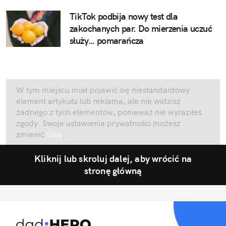
TikTok podbija nowy test dla
zakochanych par. Do mierzenia uczuć
służy… pomarańcza
W tym miejscu miał pojawić się niestandardowy
element artykułu lub reklama, ale nie widzisz
żadnego z tych elementów, ponieważ nie wyraziłeś
zgody. Swoje ustawienia prywatności możesz
zmienić
tutaj
.
Kliknij lub skroluj dalej, aby wrócić na
stronę główną