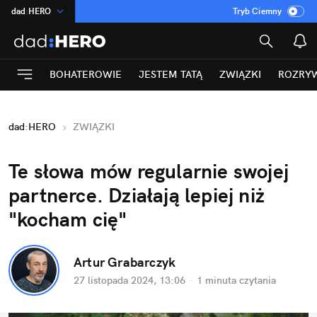
dad
:
HERO
Tryb Ciemny
na
:
Temat
INN
:
Poland
BOHATEROWIE
JESTEM TATĄ
ZWIĄZKI
ROZRY
ASZ
:
dziennik
mama
:
DU
dad
:
HERO
ZWIĄZKI
Rozrywka
Te słowa mów regularnie swojej 
partnerce. Działają lepiej niż 
"kocham cię"
Artur Grabarczyk
27 listopada 2024, 13:06
·
1 minuta
 czytania