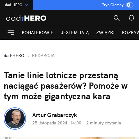
dad
:
HERO
Tryb Ciemny
na
:
Temat
INN
:
Poland
BOHATEROWIE
JESTEM TATĄ
ZWIĄZKI
ROZRY
ASZ
:
dziennik
mama
:
DU
dad
:
HERO
REDAKCJA
Rozrywka
Tanie linie lotnicze przestaną 
naciągać pasażerów? Pomoże w 
tym może gigantyczna kara
Artur Grabarczyk
25 listopada 2024, 14:00
·
2 minuty
 czytania