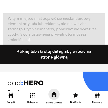
W tym miejscu miał pojawić się niestandardowy
element artykułu lub reklama, ale nie widzisz
żadnego z tych elementów, ponieważ nie wyraziłeś
zgody. Swoje ustawienia prywatności możesz
zmienić
tutaj
.
Kliknij lub skroluj dalej, aby wrócić na
stronę główną
Fajnie być tatą
Związki
Kategorie
Dla Ciebie
Polecamy
Strona Główna