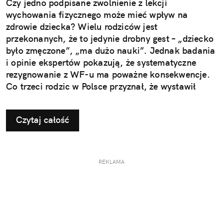
Czy jedno podpisane zwolnienie z lekcji
wychowania fizycznego może mieć wpływ na
zdrowie dziecka? Wielu rodziców jest
przekonanych, że to jedynie drobny gest – „dziecko
było zmęczone”, „ma dużo nauki”. Jednak badania
i opinie ekspertów pokazują, że systematyczne
rezygnowanie z WF-u ma poważne konsekwencje.
Co trzeci rodzic w Polsce przyznał, że wystawił
dziecku nieuzasadnione zwolnienie z zajęć
ruchowych. Ta pozornie niewinna decyzja w
Czytaj całość
dłuższej perspektywie odbiera najmłodszym szansę
na prawidłowy rozwój i budowanie odporności, a
także sprzyja powstawaniu problemów, które
ujawniają się dopiero w dorosłym życiu.
REKLAMA