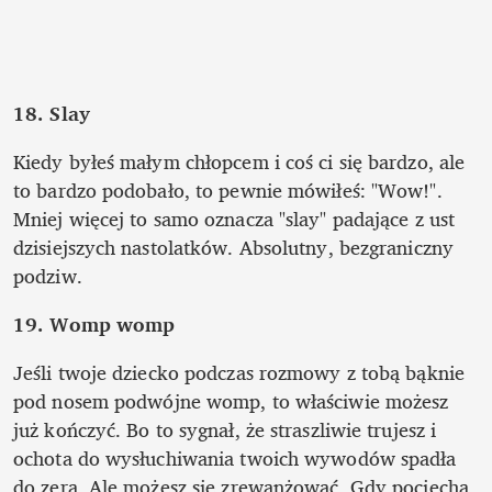
18. Slay
Kiedy byłeś małym chłopcem i coś ci się bardzo, ale 
to bardzo podobało, to pewnie mówiłeś: "Wow!". 
Mniej więcej to samo oznacza "slay" padające z ust 
dzisiejszych nastolatków. Absolutny, bezgraniczny 
podziw. 
19. Womp womp 
Jeśli twoje dziecko podczas rozmowy z tobą bąknie 
pod nosem podwójne womp, to właściwie możesz 
już kończyć. Bo to sygnał, że straszliwie trujesz i 
ochota do wysłuchiwania twoich wywodów spadła 
do zera. Ale możesz się zrewanżować. Gdy pociecha 