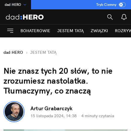
dad
:
HERO
Tryb Ciemny
na
:
Temat
INN
:
Poland
BOHATEROWIE
JESTEM TATĄ
ZWIĄZKI
ROZRY
ASZ
:
dziennik
mama
:
DU
dad
:
HERO
JESTEM TATĄ
Rozrywka
Nie znasz tych 20 słów, to nie 
zrozumiesz nastolatka. 
Tłumaczymy, co znaczą
Artur Grabarczyk
15 listopada 2024, 14:38
·
4 minuty
 czytania