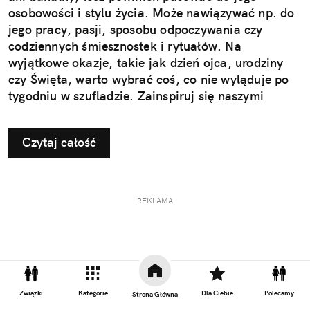
osobowości i stylu życia. Może nawiązywać np. do
jego pracy, pasji, sposobu odpoczywania czy
codziennych śmiesznostek i rytuałów. Na
wyjątkowe okazje, takie jak dzień ojca, urodziny
czy Święta, warto wybrać coś, co nie wyląduje po
tygodniu w szufladzie. Zainspiruj się naszymi
pomysłami na użyteczne i przemyślane prezenty dla
taty.
Czytaj całość
REKLAMA
Związki
Kategorie
Dla Ciebie
Polecamy
Strona Główna