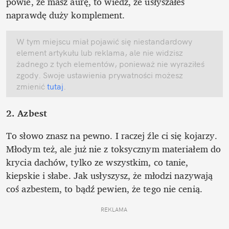
powie, że masz aurę, to wiedz, że usłyszałeś 
naprawdę duży komplement.
W tym miejscu miał pojawić się niestandardowy 
element artykułu lub reklama, ale nie widzisz 
żadnego z tych elementów, ponieważ nie wyraziłeś 
zgody. Swoje ustawienia prywatności możesz 
zmienić
 tutaj
.
2. Azbest 
To słowo znasz na pewno. I raczej źle ci się kojarzy. 
Młodym też, ale już nie z toksycznym materiałem do 
krycia dachów, tylko ze wszystkim, co tanie, 
kiepskie i słabe. Jak usłyszysz, że młodzi nazywają 
coś azbestem, to bądź pewien, że tego nie cenią.
REKLAMA 