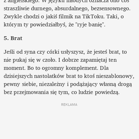
z angielskiego. W języku młodych oznacza ono coś 
straszliwie durnego, absurdalnego, bezsensownego. 
Zwykle chodzi o jakiś filmik na TikToku. Taki, o 
którym ty powiedziałbyś, że "ryje banię". 
5. Brat
Jeśli od syna czy córki usłyszysz, że jesteś brat, to 
nie pukaj się w czoło. I dobrze zapamiętaj ten 
moment. Bo to ogromny komplement. Dla 
dzisiejszych nastolatków brat to ktoś nieszablonowy, 
pewny siebie, niezależny i podążający własną drogą 
bez przejmowania się tym, co ludzie powiedzą. 
REKLAMA 