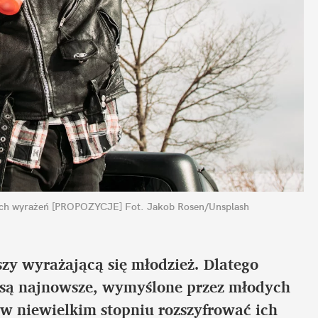
ych wyrażeń [PROPOZYCJE]
Fot. Jakob Rosen/Unsplash
szy wyrażającą się młodzież. Dlatego 
 są najnowsze, wymyślone przez młodych 
ż w niewielkim stopniu rozszyfrować ich 