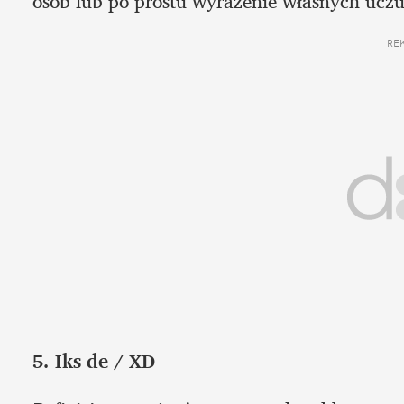
osób lub po prostu wyrażenie własnych uczu
RE
5. Iks de / XD