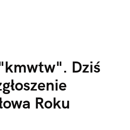
 "kmwtw". Dziś 
zgłoszenie 
łowa Roku 