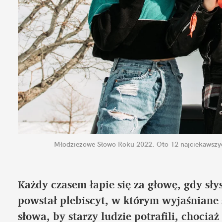
Młodzieżowe Słowo Roku 2022. Oto 12 najciekawsz
Każdy czasem łapie się za głowę, gdy sły
powstał plebiscyt, w którym wyjaśniane
słowa, by starzy ludzie potrafili, chocia