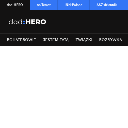
dad
:
HERO
na
:
Temat
INN
:
Poland
ASZ
:
dziennik
BOHATEROWIE
JESTEM TATĄ
ZWIĄZKI
ROZRYWKA