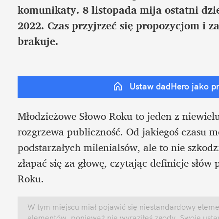
komunikaty. 8 listopada mija ostatni dz
2022. Czas przyjrzeć się propozycjom i z
brakuje.
Ustaw dadHero jako p
Młodzieżowe Słowo Roku to jeden z niewielu
rozgrzewa publiczność. Od jakiegoś czasu mó
podstarzałych milenialsów, ale to nie szkodz
złapać się za głowę, czytając definicje słó
Roku. 
W tym miejscu miał pojawić się niestandardowy element
elementów, ponieważ nie wyraziłeś zgody. Swoje ust