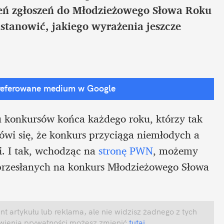
ień zgłoszeń do Młodzieżowego Słowa Roku 
astanowić, jakiego wyrażenia jeszcze 
referowane medium w Google
 konkursów końca każdego roku, którzy tak 
wi się, że konkurs przyciąga niemłodych a 
i. I tak, wchodząc na
 stronę PWN
, możemy 
w przesłanych na konkurs Młodzieżowego Słowa 
 artykułu lub reklama, ale nie widzisz żadnego z tych 
awienia prywatności możesz zmienić
 tutaj
.