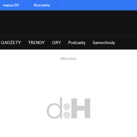
mama
:
DU
Rozrywka
GADŻETY
TRENDY
GRY
Podcasty
Samochody
REKLAMA