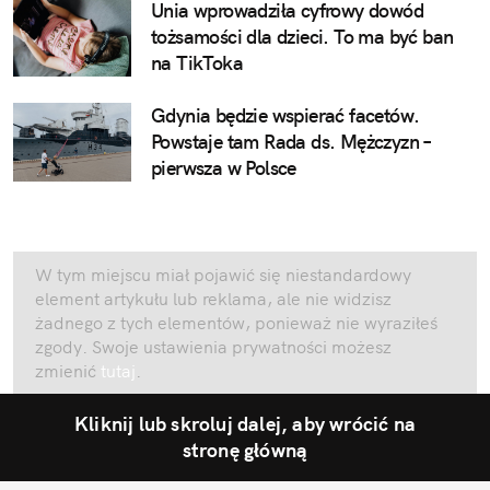
Unia wprowadziła cyfrowy dowód
tożsamości dla dzieci. To ma być ban
na TikToka
Gdynia będzie wspierać facetów.
Powstaje tam Rada ds. Mężczyzn –
pierwsza w Polsce
W tym miejscu miał pojawić się niestandardowy
element artykułu lub reklama, ale nie widzisz
żadnego z tych elementów, ponieważ nie wyraziłeś
zgody. Swoje ustawienia prywatności możesz
zmienić
tutaj
.
Kliknij lub skroluj dalej, aby wrócić na
stronę główną