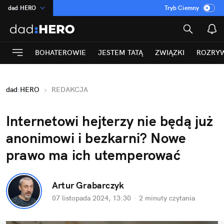
dad
:
HERO
Tryb Ciemny
na
:
Temat
INN
:
Poland
BOHATEROWIE
JESTEM TATĄ
ZWIĄZKI
ROZRY
ASZ
:
dziennik
mama
:
DU
dad
:
HERO
REDAKCJA
Rozrywka
Internetowi hejterzy nie będą już 
anonimowi i bezkarni? Nowe 
prawo ma ich utemperować
Artur Grabarczyk
07 listopada 2024, 13:30
·
2 minuty
 czytania