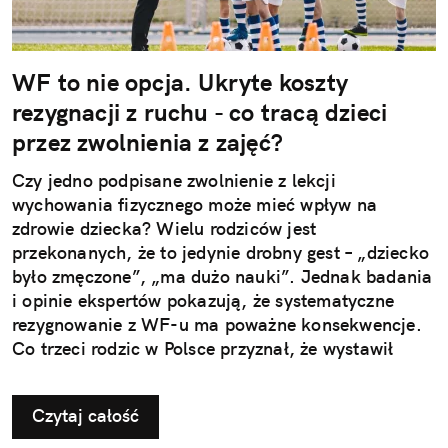
WF to nie opcja. Ukryte koszty
rezygnacji z ruchu - co tracą dzieci
przez zwolnienia z zajęć?
Czy jedno podpisane zwolnienie z lekcji
wychowania fizycznego może mieć wpływ na
zdrowie dziecka? Wielu rodziców jest
przekonanych, że to jedynie drobny gest – „dziecko
było zmęczone”, „ma dużo nauki”. Jednak badania
i opinie ekspertów pokazują, że systematyczne
rezygnowanie z WF-u ma poważne konsekwencje.
Co trzeci rodzic w Polsce przyznał, że wystawił
dziecku nieuzasadnione zwolnienie z zajęć
ruchowych. Ta pozornie niewinna decyzja w
Czytaj całość
dłuższej perspektywie odbiera najmłodszym szansę
na prawidłowy rozwój i budowanie odporności, a