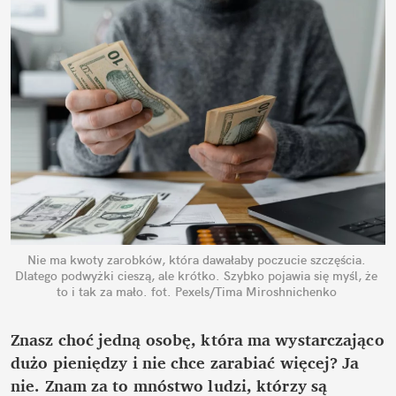
Nie ma kwoty zarobków, która dawałaby poczucie szczęścia. 
Dlatego podwyżki cieszą, ale krótko. Szybko pojawia się myśl, że 
to i tak za mało.
fot. Pexels/Tima Miroshnichenko
Znasz choć jedną osobę, która ma wystarczająco 
dużo pieniędzy i nie chce zarabiać więcej? Ja 
nie. Znam za to mnóstwo ludzi, którzy są 