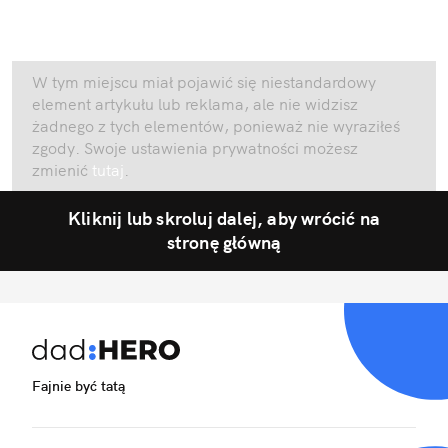
W tym miejscu miał pojawić się niestandardowy
element artykułu lub reklama, ale nie widzisz
żadnego z tych elementów, ponieważ nie wyraziłeś
zgody. Swoje ustawienia prywatności możesz
zmienić
tutaj
.
Kliknij lub skroluj dalej, aby wrócić na
stronę główną
Fajnie być tatą