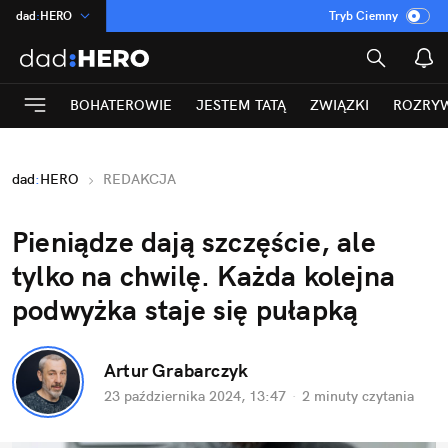
dad
:
HERO
Tryb Ciemny
na
:
Temat
INN
:
Poland
BOHATEROWIE
JESTEM TATĄ
ZWIĄZKI
ROZRY
ASZ
:
dziennik
mama
:
DU
dad
:
HERO
REDAKCJA
Rozrywka
Pieniądze dają szczęście, ale 
tylko na chwilę. Każda kolejna 
podwyżka staje się pułapką
Artur Grabarczyk
23 października 2024, 13:47
·
2 minuty
 czytania