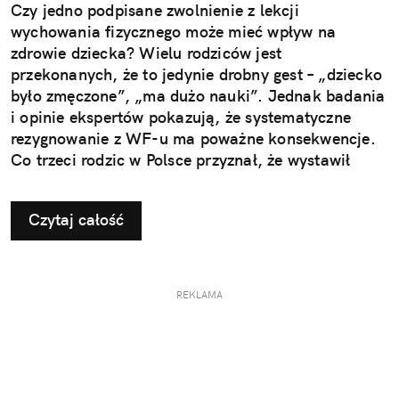
Czy jedno podpisane zwolnienie z lekcji
wychowania fizycznego może mieć wpływ na
zdrowie dziecka? Wielu rodziców jest
przekonanych, że to jedynie drobny gest – „dziecko
było zmęczone”, „ma dużo nauki”. Jednak badania
i opinie ekspertów pokazują, że systematyczne
rezygnowanie z WF-u ma poważne konsekwencje.
Co trzeci rodzic w Polsce przyznał, że wystawił
dziecku nieuzasadnione zwolnienie z zajęć
ruchowych. Ta pozornie niewinna decyzja w
Czytaj całość
dłuższej perspektywie odbiera najmłodszym szansę
na prawidłowy rozwój i budowanie odporności, a
także sprzyja powstawaniu problemów, które
ujawniają się dopiero w dorosłym życiu.
REKLAMA