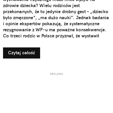
zdrowie dziecka? Wielu rodziców jest
przekonanych, że to jedynie drobny gest – „dziecko
było zmęczone”, „ma dużo nauki”. Jednak badania
i opinie ekspertów pokazują, że systematyczne
rezygnowanie z WF-u ma poważne konsekwencje.
Co trzeci rodzic w Polsce przyznał, że wystawił
dziecku nieuzasadnione zwolnienie z zajęć
ruchowych. Ta pozornie niewinna decyzja w
Czytaj całość
dłuższej perspektywie odbiera najmłodszym szansę
na prawidłowy rozwój i budowanie odporności, a
także sprzyja powstawaniu problemów, które
ujawniają się dopiero w dorosłym życiu.
REKLAMA