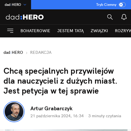
dad
:
HERO
Tryb Ciemny
na
:
Temat
INN
:
Poland
BOHATEROWIE
JESTEM TATĄ
ZWIĄZKI
ROZRY
ASZ
:
dziennik
mama
:
DU
dad
:
HERO
REDAKCJA
Rozrywka
Chcą specjalnych przywilejów 
dla nauczycieli z dużych miast. 
Jest petycja w tej sprawie
Artur Grabarczyk
21 października 2024, 16:34
·
3 minuty
 czytania