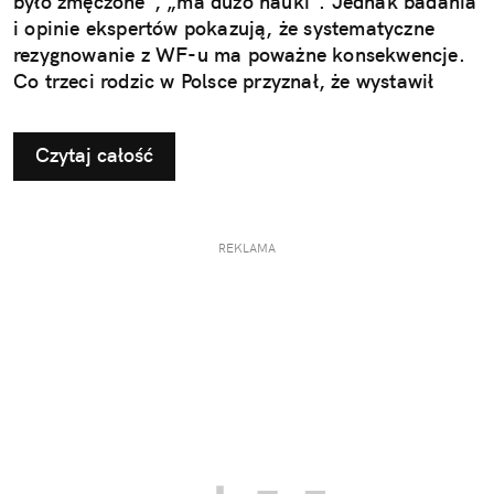
było zmęczone”, „ma dużo nauki”. Jednak badania
i opinie ekspertów pokazują, że systematyczne
rezygnowanie z WF-u ma poważne konsekwencje.
Co trzeci rodzic w Polsce przyznał, że wystawił
dziecku nieuzasadnione zwolnienie z zajęć
ruchowych. Ta pozornie niewinna decyzja w
Czytaj całość
dłuższej perspektywie odbiera najmłodszym szansę
na prawidłowy rozwój i budowanie odporności, a
także sprzyja powstawaniu problemów, które
ujawniają się dopiero w dorosłym życiu.
REKLAMA