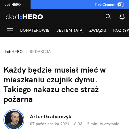
dad
:
HERO
Tryb Ciemny
na
:
Temat
INN
:
Poland
BOHATEROWIE
JESTEM TATĄ
ZWIĄZKI
ROZRY
ASZ
:
dziennik
mama
:
DU
dad
:
HERO
REDAKCJA
Rozrywka
Każdy będzie musiał mieć w 
mieszkaniu czujnik dymu. 
Takiego nakazu chce straż 
pożarna
Artur Grabarczyk
07 października 2024, 16:33
·
2 minuty
 czytania