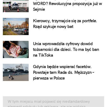
WORD? Rewolucyjna propozycja już w
Sejmie
Kierowcy, trzymajcie się za portfele.
Rząd szykuje nowy bat
Unia wprowadziła cyfrowy dowód
tożsamości dla dzieci. To ma być ban
na TikToka
Gdynia będzie wspierać facetów.
Powstaje tam Rada ds. Mężczyzn –
pierwsza w Polsce
W tym miejscu miał pojawić się niestandardowy
element artykułu lub reklama, ale nie widzisz