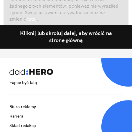
żadnego z tych elementów, ponieważ nie wyraziłeś
zgody. Swoje ustawienia prywatności możesz
zmienić
tutaj
.
Kliknij lub skroluj dalej, aby wrócić na
stronę główną
Fajnie być tatą
Biuro reklamy
Kariera
Skład redakcji