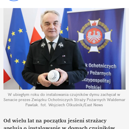
W ubiegłym roku do instalowania czujników dymu zachęcał w 
Senacie prezes Związku Ochotniczych Straży Pożarnych Waldemar 
Pawlak.
fot. Wojciech Olkuśnik/East News
Od wielu lat na początku jesieni strażacy 
apelują o instalowanie w domach czujników 